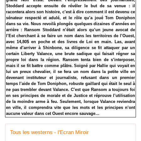
Stoddard accepte ensuite de révéler le but de sa venue : il
racontera alors son histoire, c’est à dire comment il est devenu ce
sénateur respecté et adulé, et le rôle qu’a joué Tom Doniphon
dans sa vie. Nous revoilà plongés quelques dizaines d’années en
arrière : Ransom Stoddard n’était alors qu’un jeune avocat de
l’Est cherchant à se faire un nom dans les territoires de l’Ouest,
avec 14,80$ en poche et des livres de Loi en main. Las, avant
même d’arriver à Shinbone, sa diligence se fit attaquer par un
certain Liberty Valance, une brute sadique qui faisait régner sa
propre loi dans la région. Ransom tenta bien de s’interposer,
mais il se fit battre comme plâtre. Soigné par Hallie qui voyait en
lui un preux chevalier, il se fera un nom dans la petite ville en
devenant instituteur et journaliste, refusant dans un premier
temps l’aide de Tom Doniphon, robuste gaillard qui était le seul à
ne pas trembler devant Valance. C’est que Ransom a toujours foi
en ses principes de morale et de Justice et réprouve l’utilisation
de la moindre arme à feu. Seulement, lorsque Valance reviendra
en ville, il comprendra vite que les mots et les principes n’ont
aucune valeur dans cet Ouest encore sauvage…
Tous les westerns - l'Ecran Miroir