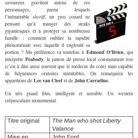
savoureux gravitent
autour de ces
personnages, parmi lesquels
l’inénarrable
sheriff
, un gros couard ne
pensant qu’à manger des steaks
gigantesques et à protéger sa nombreuse
famille : comment oublier la rapidité
phénoménale avec laquelle il engloutit sa
Edmond O’Brien
portion ? Ma préférence va toutefois à
, qui
Peabody
interprète
, le patron de presse local constamment ivre
(c’est à dire aussi souvent que le médecin du coin) mais capable
de fulgurances oratoires inimitables. On remarquera les
Lee van Cleef
John Carradine
apparitions de
et de
.
Un très grand film, intelligent et sensible. Un western
crépusculaire monumental.
Titre original
The Man who shot Liberty
Valance
Mise en
John Ford