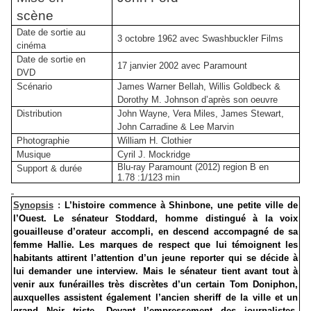
scène
Date de sortie au
3 octobre 1962 avec Swashbuckler Films
cinéma
Date de sortie en
17 janvier 2002 avec Paramount
DVD
Scénario
James Warner Bellah, Willis Goldbeck &
Dorothy M. Johnson d’après son oeuvre
Distribution
John Wayne, Vera Miles, James Stewart,
John Carradine & Lee Marvin
Photographie
William H. Clothier
Musique
Cyril J. Mockridge
Blu-ray Paramount (2012) region B en
Support & durée
1.78 :1/123 min
Synopsis
:
L’histoire commence à Shinbone, une petite ville de
l’Ouest. Le sénateur Stoddard, homme distingué à la voix
gouailleuse d’orateur accompli, en descend accompagné de sa
femme Hallie. Les marques de respect que lui témoignent les
habitants attirent l’attention d’un jeune reporter qui se décide à
lui demander une interview. Mais le sénateur tient avant tout à
venir aux funérailles très discrètes d’un certain Tom Doniphon,
auxquelles assistent également l’ancien sheriff de la ville et un
grand Noir triste. Devant l’empressement des journalistes,