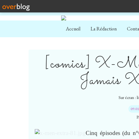
Accueil
La Rédaction
Conta
[comics] X-Me
Jamais 
Sur écran : 
09.0
P
Cinq épisodes (du n°