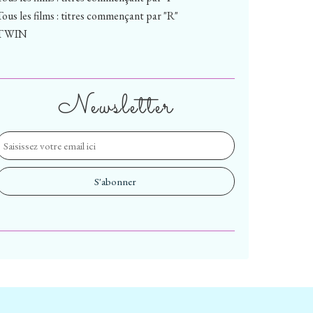
Tous les films : titres commençant par "R"
TWIN
Newsletter