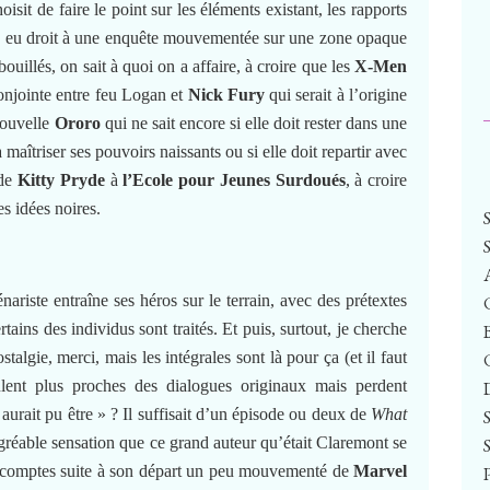
oisit de faire le point sur les éléments existant, les rapports
ra eu droit à une enquête mouvementée sur une zone opaque
uillés, on sait à quoi on a affaire, à croire que les
X-Men
conjointe entre feu Logan et
Nick Fury
qui serait à l’origine
nouvelle
Ororo
qui ne sait encore si elle doit rester dans une
 maîtriser ses pouvoirs naissants ou si elle doit repartir avec
 de
Kitty Pryde
à
l’Ecole pour Jeunes Surdoués
, à croire
s idées noires.
énariste entraîne ses héros sur le terrain, avec des prétextes
ains des individus sont traités. Et puis, surtout, je cherche
ostalgie, merci, mais les intégrales sont là pour ça (et il faut
ulent plus proches des dialogues originaux mais perdent
aurait pu être » ? Il suffisait d’un épisode ou deux de
What
agréable sensation que ce grand auteur qu’était Claremont se
es comptes suite à son départ un peu mouvementé de
Marvel