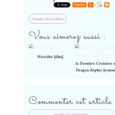
Repost
0
S'inscrire à la newsletter
Vous aimerez aussi :
Hérédité [film]
la Dernière Croisière 
Dragon-Zéphyr [roma
Commenter cet article
Ajouter un commentaire