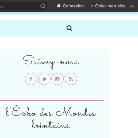
Connexion
+
Créer mon blog
Suivez-nous
l'Écho des Mondes
lointains