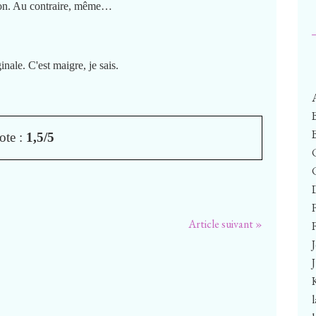
son. Au contraire, même…
nale. C'est maigre, je sais.
ote :
1,5/5
Article suivant »
F