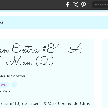
ct
n Extra #81 : A
X-Men (2)
livres - BD & comics
1.2011
…
ar Vance
6 au n°10) de la série
X-Men Forever
de Chris