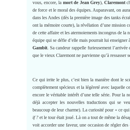
vous, encore, la
mort de Jean Grey
),
Claremont
ch
de force et le moral des équipes. Auparavant, on au
dans les Andes (dès la première image des tanks écrabo
ont la mémoire courte), la révélation d’une mission 
de cette affaire et les atermoiements incongrus de la 
équipe qui se défie d’elle mais pourrait lui enseigner à
Gambit
. Sa candeur rappelle furieusement l’arrivée
que le vieux Claremont ne parvienne qu’à ressasser se
Ce qui irrite le plus, c’est bien la manière dont le sc
complètement spécieux et la légèreté avec laquelle cert
encore le véritable intérêt d’une telle série. Pour la n
déjà accepter les nouvelles traductions qui se ve
beaucoup de leur charme). La curiosité pour « ce qui 
if ?
et le tour était joué. Là on a tout de même la dés
voit accorder une faveur, une occasion de régler d