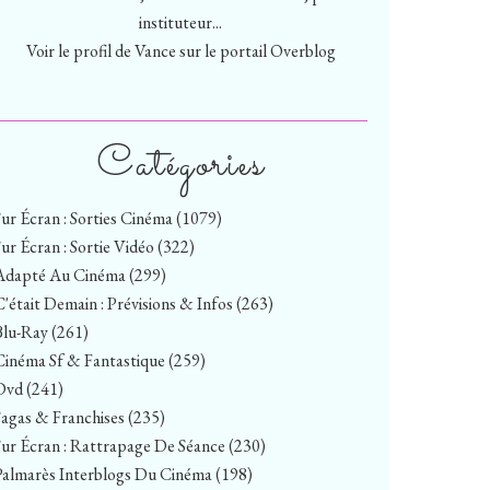
instituteur...
Voir le profil de
Vance
sur le portail Overblog
Catégories
Sur Écran : Sorties Cinéma
(1079)
Sur Écran : Sortie Vidéo
(322)
Adapté Au Cinéma
(299)
C'était Demain : Prévisions & Infos
(263)
Blu-Ray
(261)
Cinéma Sf & Fantastique
(259)
Dvd
(241)
Sagas & Franchises
(235)
Sur Écran : Rattrapage De Séance
(230)
Palmarès Interblogs Du Cinéma
(198)