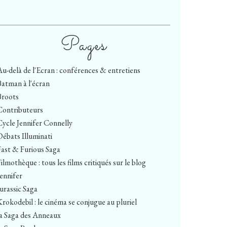
Pages
Au-delà de l'Ecran : conférences & entretiens
Batman à l'écran
Broots
Contributeurs
Cycle Jennifer Connelly
Débats Illuminati
Fast & Furious Saga
ilmothèque : tous les films critiqués sur le blog
Jennifer
Jurassic Saga
Krokodebil : le cinéma se conjugue au pluriel
la Saga des Anneaux