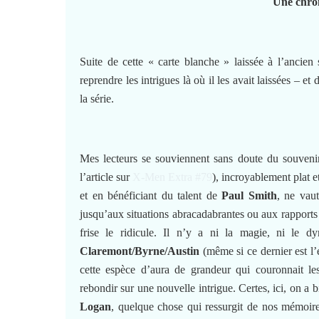
Une chro
Suite de cette « carte blanche » laissée à l’ancien 
reprendre les intrigues là où il les avait laissées – e
la série.
Mes lecteurs se souviennent sans doute du souvenir
l’article sur
X-Men Extra #79
), incroyablement plat e
et en bénéficiant du talent de
Paul Smith
, ne vau
jusqu’aux situations abracadabrantes ou aux rapports 
frise le ridicule. Il n’y a ni la magie, ni le dy
Claremont/Byrne/Austin
(même si ce dernier est l’
cette espèce d’aura de grandeur qui couronnait le
rebondir sur une nouvelle intrigue. Certes, ici, on a 
Logan
, quelque chose qui ressurgit de nos mémoires