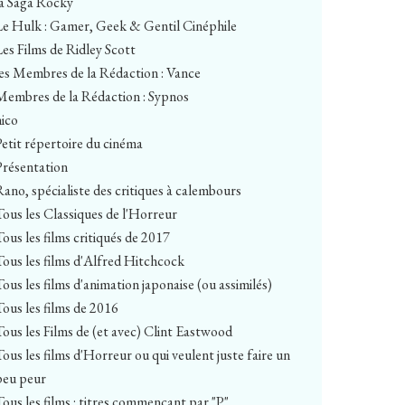
la Saga Rocky
Le Hulk : Gamer, Geek & Gentil Cinéphile
Les Films de Ridley Scott
les Membres de la Rédaction : Vance
Membres de la Rédaction : Sypnos
nico
Petit répertoire du cinéma
Présentation
Rano, spécialiste des critiques à calembours
Tous les Classiques de l'Horreur
Tous les films critiqués de 2017
Tous les films d'Alfred Hitchcock
Tous les films d'animation japonaise (ou assimilés)
Tous les films de 2016
Tous les Films de (et avec) Clint Eastwood
Tous les films d'Horreur ou qui veulent juste faire un
peu peur
Tous les films : titres commençant par "P"