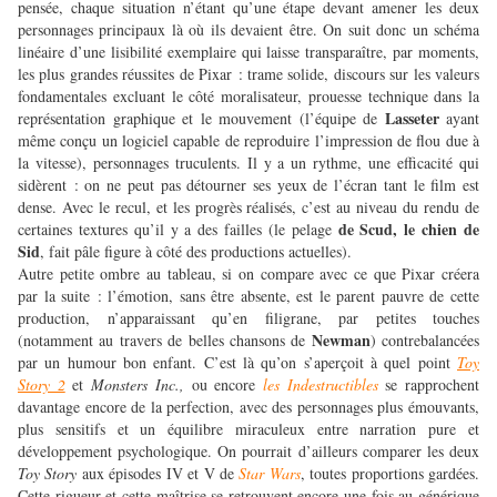
pensée, chaque situation n’étant qu’une étape devant amener les deux
personnages principaux là où ils devaient être. On suit donc un schéma
linéaire d’une lisibilité exemplaire qui laisse transparaître, par moments,
les plus grandes réussites de Pixar : trame solide, discours sur les valeurs
fondamentales excluant le côté moralisateur, prouesse technique dans la
Lasseter
représentation graphique et le mouvement (l’équipe de
ayant
même conçu un logiciel capable de reproduire l’impression de flou due à
la vitesse), personnages truculents. Il y a un rythme, une efficacité qui
sidèrent : on ne peut pas détourner ses yeux de l’écran tant le film est
dense. Avec le recul, et les progrès réalisés, c’est au niveau du rendu de
de Scud, le chien de
certaines textures qu’il y a des failles (le pelage
Sid
, fait pâle figure à côté des productions actuelles).
Autre petite ombre au tableau, si on compare avec ce que Pixar créera
par la suite : l’émotion, sans être absente, est le parent pauvre de cette
production, n’apparaissant qu’en filigrane, par petites touches
Newman
(notamment au travers de belles chansons de
) contrebalancées
par un humour bon enfant. C’est là qu’on s’aperçoit à quel point
Toy
Story 2
et
Monsters Inc.,
ou encore
les Indestructibles
se rapprochent
davantage encore de la perfection, avec des personnages plus émouvants,
plus sensitifs et un équilibre miraculeux entre narration pure et
développement psychologique. On pourrait d’ailleurs comparer les deux
Toy Story
aux épisodes IV et V de
Star Wars
, toutes proportions gardées.
Cette rigueur et cette maîtrise se retrouvent encore une fois au générique