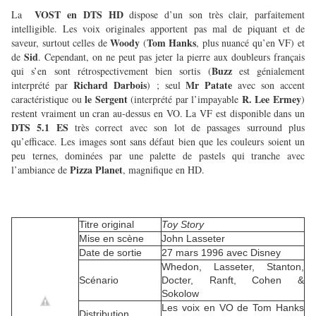
VOST en DTS HD
La
dispose d’un son très clair, parfaitement
intelligible. Les voix originales apportent pas mal de piquant et de
Woody
Tom Hanks
saveur, surtout celles de
(
, plus nuancé qu’en VF) et
Sid
de
. Cependant, on ne peut pas jeter la pierre aux doubleurs français
Buzz
qui s’en sont rétrospectivement bien sortis (
est génialement
Richard Darbois
Mr Patate
interprété par
) ; seul
avec son accent
le Sergent
R. Lee Ermey
caractéristique ou
(interprété par l’impayable
)
restent vraiment un cran au-dessus en VO. La VF est disponible dans un
DTS 5.1 ES
très correct avec son lot de passages surround plus
qu’efficace. Les images sont sans défaut bien que les couleurs soient un
peu ternes, dominées par une palette de pastels qui tranche avec
Pizza Planet
l’ambiance de
, magnifique en HD.
Titre original
Toy Story
Mise en scène
John Lasseter
Date de sortie
27 mars 1996 avec Disney
Whedon, Lasseter, Stanton,
Scénario
Docter, Ranft, Cohen &
Sokolow
Les voix en VO de Tom Hanks
Distribution