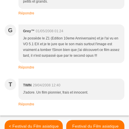
petits et grands.
Répondre
G
Grey™
01/05/2008 01:24
Je possède le Z1 (Edition 10eme Anniversaire) et je l'ai vu en
VO 5.1 EX et je te jure que le son mais surtout l'image est
vraiment a tomber !Sinon bien que j'ai découvert ce film assez
tard, il n'est surpassé que par le second opus !!!
Répondre
T
TWIN
29/04/2008 12:40
J'adore. Un film pionnier, frais et innocent.
Répondre
< Festival du Film asiatique
Festival du Film asiatique