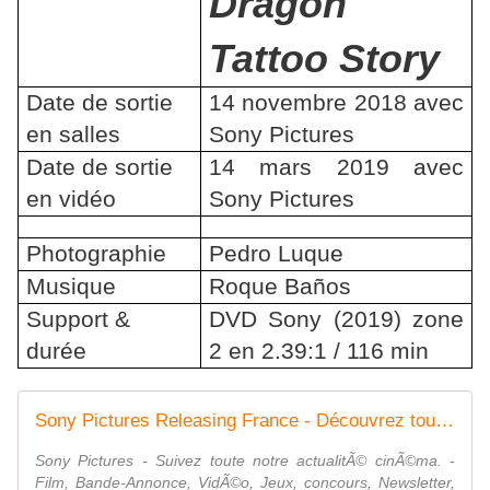
Dragon
Tattoo Story
Date de sortie
14 novembre 2018 avec
en salles
Sony Pictures
Date de sortie
14 mars 2019 avec
en vidéo
Sony Pictures
Photographie
Pedro Luque
Musique
Roque Baños
Support &
DVD Sony (2019) zone
durée
2 en 2.39:1 / 116 min
Sony Pictures Releasing France - Découvrez toute notre actu cinéma
Sony Pictures - Suivez toute notre actualitÃ© cinÃ©ma. -
Film, Bande-Annonce, VidÃ©o, Jeux, concours, Newsletter,