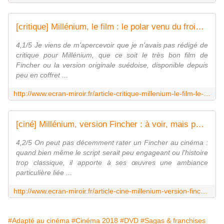
[critique] Millénium, le film : le polar venu du froid - l'Ecran Miroir
4,1/5 Je viens de m'apercevoir que je n'avais pas rédigé de
critique pour Millénium, que ce soit le très bon film de
Fincher ou la version originale suédoise, disponible depuis
peu en coffret ...
http://www.ecran-miroir.fr/article-critique-millenium-le-film-le-polar-venu-du-froid-103708146.html
[ciné] Millénium, version Fincher : à voir, mais pas à comparer - l'Ecran Miroir
4,2/5 On peut pas décemment rater un Fincher au cinéma :
quand bien même le script serait peu engageant ou l'histoire
trop classique, il apporte à ses œuvres une ambiance
particulière liée ...
http://www.ecran-miroir.fr/article-cine-millenium-version-fincher-a-voir-mais-pas-a-comparer-97849710.html
#Adapté au cinéma
#Cinéma 2018
#DVD
#Sagas & franchises