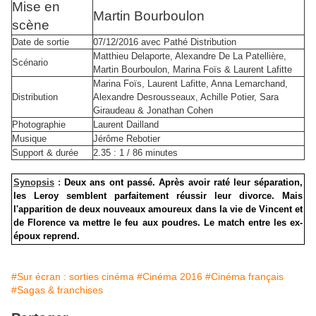
Mise en
Martin Bourboulon
scène
Date de sortie
07/12/2016 avec Pathé Distribution
Matthieu Delaporte, Alexandre De La Patellière,
Scénario
Martin Bourboulon, Marina Foïs & Laurent Lafitte
Marina Foïs, Laurent Lafitte, Anna Lemarchand,
Distribution
Alexandre Desrousseaux, Achille Potier, Sara
Giraudeau & Jonathan Cohen
Photographie
Laurent Dailland
Musique
Jérôme Rebotier
Support & durée
2.35 : 1 / 86 minutes
Synopsis
:
Deux ans ont passé. Après avoir raté leur séparation,
les Leroy semblent parfaitement réussir leur divorce. Mais
l'apparition de deux nouveaux amoureux dans la vie de Vincent et
de Florence va mettre le feu aux poudres.
Le match entre les ex-
époux reprend.
#Sur écran : sorties cinéma
#Cinéma 2016
#Cinéma français
#Sagas & franchises