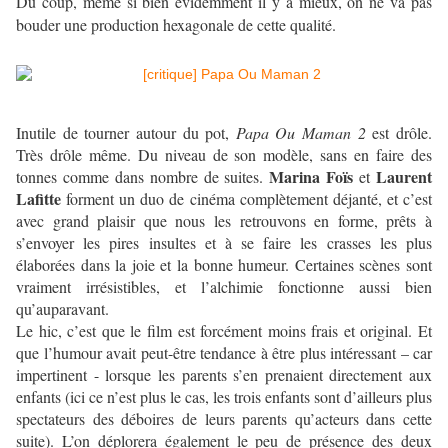
Du coup, même si bien évidemment il y a mieux, on ne va pas
bouder une production hexagonale de cette qualité.
Inutile de tourner autour du pot,
Papa Ou Maman 2
est drôle.
Très drôle même. Du niveau de son modèle, sans en faire des
Marina Foïs
Laurent
tonnes comme dans nombre de suites.
et
Lafitte
forment un duo de cinéma complètement déjanté, et c’est
avec grand plaisir que nous les retrouvons en forme, prêts à
s’envoyer les pires insultes et à se faire les crasses les plus
élaborées dans la joie et la bonne humeur. Certaines scènes sont
vraiment irrésistibles, et l’alchimie fonctionne aussi bien
qu’auparavant.
Le hic, c’est que le film est forcément moins frais et original. Et
que l’humour avait peut-être tendance à être plus intéressant – car
impertinent - lorsque les parents s’en prenaient directement aux
enfants (ici ce n’est plus le cas, les trois enfants sont d’ailleurs plus
spectateurs des déboires de leurs parents qu’acteurs dans cette
suite). L’on déplorera également le peu de présence des deux