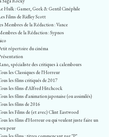
la Saga Rocky
Le Hulk : Gamer, Geek & Gentil Cinéphile
Les Films de Ridley Scott
les Membres de la Rédaction : Vance
Membres de la Rédaction : Sypnos
nico
Petit répertoire du cinéma
Présentation
Rano, spécialiste des critiques à calembours
Tous les Classiques de l'Horreur
Tous les films critiqués de 2017
Tous les films d'Alfred Hitchcock
Tous les films d'animation japonaise (ou assimilés)
Tous les films de 2016
Tous les Films de (et avec) Clint Eastwood
Tous les films d'Horreur ou qui veulent juste faire un
peu peur
Tous les films : titres commençant par "P"