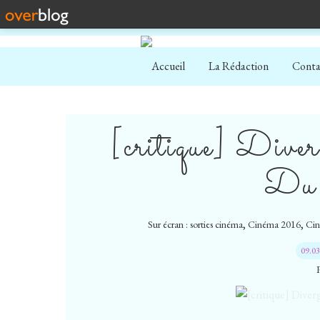
Accueil
La Rédaction
Conta
[critique] Dive
Du
,
,
Sur écran : sorties cinéma
Cinéma 2016
Cin
09.0