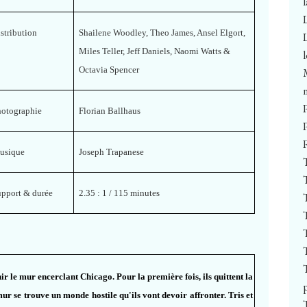
stribution
Shailene Woodley, Theo James, Ansel Elgort,
Miles Teller, Jeff Daniels, Naomi Watts &
Octavia Spencer
hotographie
Florian Ballhaus
usique
Joseph Trapanese
upport & durée
2.35 : 1 / 115 minutes
hir le mur encerclant Chicago. Pour la première fois, ils quittent la
mur se trouve un monde hostile qu'ils vont devoir affronter. Tris et