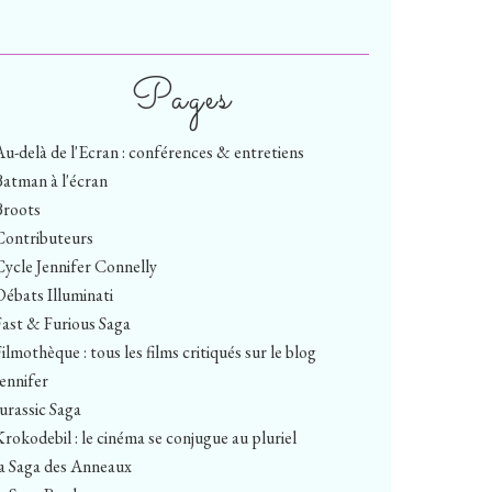
Pages
Au-delà de l'Ecran : conférences & entretiens
Batman à l'écran
Broots
Contributeurs
Cycle Jennifer Connelly
Débats Illuminati
Fast & Furious Saga
ilmothèque : tous les films critiqués sur le blog
Jennifer
Jurassic Saga
Krokodebil : le cinéma se conjugue au pluriel
la Saga des Anneaux