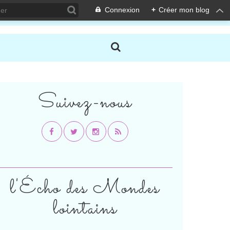
Connexion
+
Créer mon blog
Suivez-nous
l'Écho des Mondes
lointains