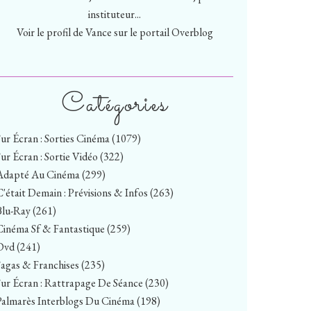
instituteur...
Voir le profil de
Vance
sur le portail Overblog
Catégories
Sur Écran : Sorties Cinéma
(1079)
Sur Écran : Sortie Vidéo
(322)
Adapté Au Cinéma
(299)
C'était Demain : Prévisions & Infos
(263)
Blu-Ray
(261)
Cinéma Sf & Fantastique
(259)
Dvd
(241)
Sagas & Franchises
(235)
Sur Écran : Rattrapage De Séance
(230)
Palmarès Interblogs Du Cinéma
(198)