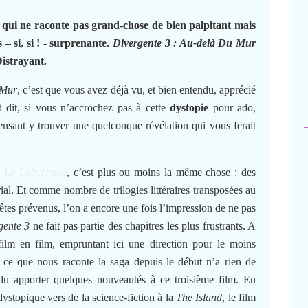
 qui ne raconte pas grand-chose de bien palpitant mais
 si, si ! - surprenante.
Divergente 3 : Au-delà Du Mur
Distrayant.
 Mur
, c’est que vous avez déjà vu, et bien entendu, apprécié
 dit, si vous n’accrochez pas à cette
dystopie
pour ado,
ensant y trouver une quelconque révélation qui vous ferait
,
Le Labyrinthe
, c’est plus ou moins la même chose : des
ial. Et comme nombre de trilogies littéraires transposées au
êtes prévenus, l’on a encore une fois l’impression de ne pas
gente 3
ne fait pas partie des chapitres les plus frustrants. A
film en film, empruntant ici une direction pour le moins
i ce que nous raconte la saga depuis le début n’a rien de
oulu apporter quelques nouveautés à ce troisième film. En
dystopique vers de la science-fiction à la
The Island
, le film