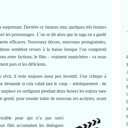
s surprenant. Derrière ce fameux mur, quelques très bonnes
iser les personnages. L’on se dit alors que la saga en a gardé
ments efficaces. Nouveaux décors, nouveaux protagonistes,
itions semblent revues à la baisse lorsque l’on comprend
ons entre factions, le film – vraiment manichéen - va nous
ent purs et les déficients.
cit, il reste toujours aussi peu inventif. Une critique à
 se demande si cela valait tant le coup – artistiquement - de
u surplace en surlignant pendant deux heures les enjeux sans
ent gentil, pour ensuite trahir de nouveau ses acolytes, avant
nsible pour qui n’a pas suivi
 un film accumulant les dialogues