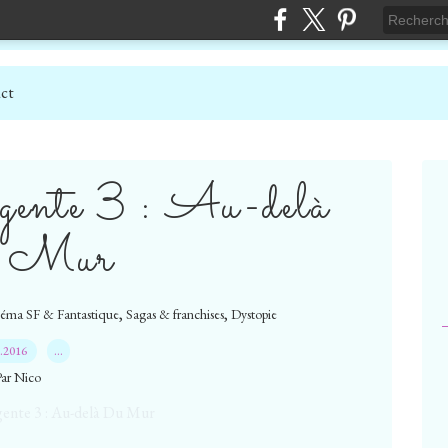
ct
rgente 3 : Au-delà
 Mur
,
,
éma SF & Fantastique
Sagas & franchises
Dystopie
3.2016
…
Par Nico