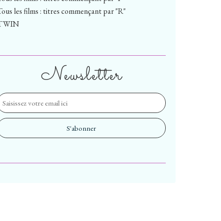
Tous les films : titres commençant par "R"
TWIN
Newsletter