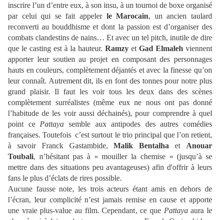
inscrire l’un d’entre eux, à son insu, à un tournoi de boxe organisé
par celui qui se fait appeler
le Marocain
, un ancien taulard
reconverti au bouddhisme et dont la passion est d’organiser des
combats clandestins de nains… Et avec un tel pitch, inutile de dire
que le casting est à la hauteur.
Ramzy
et
Gad Elmaleh
viennent
apporter leur soutien au projet en composant des personnages
hauts en couleurs, complètement déjantés et avec la finesse qu’on
leur connaît. Autrement dit, ils en font des tonnes pour notre plus
grand plaisir. Il faut les voir tous les deux dans des scènes
complètement surréalistes (même eux ne nous ont pas donné
l’habitude de les voir aussi déchainés), pour comprendre à quel
point ce
Pattaya
semble aux antipodes des autres comédies
françaises. Toutefois c’est surtout le trio principal que l’on retient,
à savoir Franck Gastambide,
Malik Bentalha
et
Anouar
Toubali
, n’hésitant pas à « mouiller la chemise » (jusqu’à se
mettre dans des situations peu avantageuses) afin d'offrir à leurs
fans le plus d’éclats de rires possible.
Aucune fausse note, les trois acteurs étant amis en dehors de
l’écran, leur complicité n’est jamais remise en cause et apporte
une vraie plus-value au film. Cependant, ce que
Pattaya
aura le