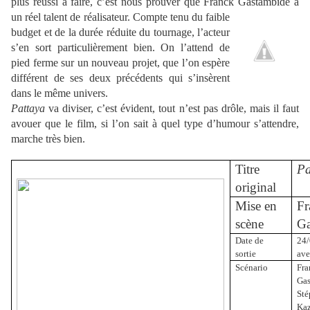
plus réussi à faire, c’est nous prouver que Franck Gastambide a
un
réel talent de réalisateur. Compte tenu du faible
budget et de la durée réduite du tournage, l’acteur
s’en sort particulièrement bien. On l’attend de
pied ferme sur un nouveau projet, que l’on espère
différent de ses deux précédents qui s’insèrent
dans le même univers.
Pattaya
va diviser, c’est évident, tout n’est pas drôle, mais il faut
avouer que le film, si l’on sait à quel type d’humour s’attendre,
marche très bien.
Titre
Pa
original
Mise en
Fr
scène
Ga
Date de
24
sortie
ave
Scénario
Fra
Ga
Sté
Kaz