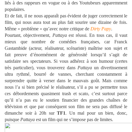
liés à des rappeurs en vogue ou à des Youtubeurs apparemment
populaires.
Et de fait, il ne nous apparaît pas évident de juger correctement le
film, qui nous aura tout au plus fait sourire une dizaine de fois.
Même « problème » qu’avec notre critique de
Dirty Papy
.
Pourtant, objectivement,
Pattaya
est réussi. En tous cas, il vaut
mieux que nombre de comédies françaises, car Franck
Gastambide (acteur, réalisateur, scénariste) maîtrise son sujet et
fait preuve d’énormément de générosité lorsqu’il s’agit de
satisfaire ses spectateurs. Si vous adhérez à son humour (certes
très particulier), vous trouverez dans
Pattaya
un divertissement
ultra rythmé, bourré de vannes, cherchant constamment à
surprendre quitte à verser dans le mauvais goût. Mais comme
nous l’a si bien précisé le réalisateur, s’il a pu se permettre tous
ces débordements quasiment trash et scato, c’est surtout parce
qu’il n’a pas eu le soutien financier des grandes chaînes de
télévision et que par conséquent son film ne sera pas diffusé le
dimanche soir à 20h sur
TF1
. Un mal pour un bien, donc,
puisque
Pattaya
est un film qui ne s’impose pas de limites.