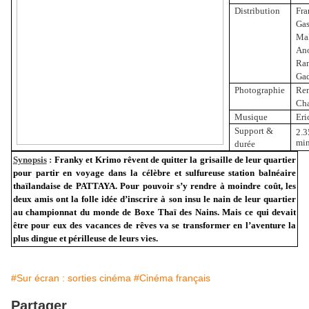
Distribution
Fra
Gas
Mal
Ano
Ra
Ga
Photographie
Re
Cha
Musique
Eri
Support &
2.3
min
durée
Synopsis
:
Franky et Krimo rêvent de quitter la grisaille de leur quartier
pour partir en voyage dans la célèbre et sulfureuse station balnéaire
thaïlandaise de PATTAYA. Pour pouvoir s’y rendre à moindre coût, les
deux amis ont la folle idée d’inscrire à son insu le nain de leur quartier
au championnat du monde de Boxe Thaï des Nains. Mais ce qui devait
être pour eux des vacances de rêves va se transformer en l’aventure la
plus dingue et périlleuse de leurs vies.
#Sur écran : sorties cinéma
#Cinéma français
Partager