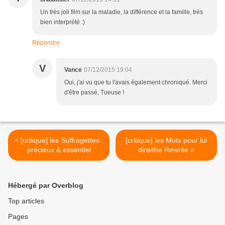
Un très joli film sur la maladie, la différence et la famille, très
bien interprété :)
Répondre
V
Vance
07/12/2015 19:04
Oui, j'ai vu que tu l'avais également chroniqué. Merci
d'être passé, Tueuse !
< [critique] les Suffragettes :
[critique] les Mots pour lui
précieux & essentiel
dire/the Rewrite >
Hébergé par Overblog
Top articles
Pages