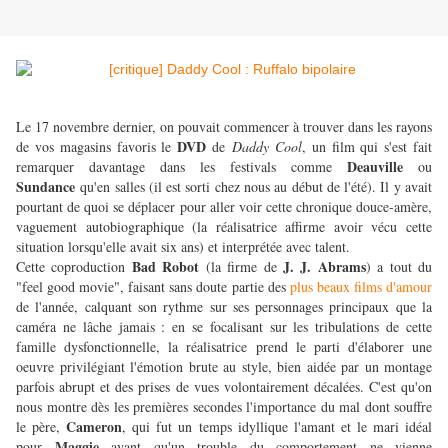
Le 17 novembre dernier, on pouvait commencer à trouver dans les rayons
DVD
de vos magasins favoris le
de
Daddy Cool
, un film qui s'est fait
Deauville
remarquer davantage dans les festivals comme
ou
Sundance
qu'en salles (il est sorti chez nous au début de l'été). Il y avait
pourtant de quoi se déplacer pour aller voir cette chronique douce-amère,
vaguement autobiographique (la réalisatrice affirme avoir vécu cette
situation lorsqu'elle avait six ans) et interprétée avec talent.
Bad Robot
J. J. Abrams
Cette coproduction
(la firme de
) a tout du
"feel good movie", faisant sans doute partie des
plus beaux films d'amour
de l'année, calquant son rythme sur ses personnages principaux que la
caméra ne lâche jamais : en se focalisant sur les tribulations de cette
famille dysfonctionnelle, la réalisatrice prend le parti d'élaborer une
oeuvre privilégiant l'émotion brute au style, bien aidée par un montage
parfois abrupt et des prises de vues volontairement décalées. C'est qu'on
nous montre dès les premières secondes l'importance du mal dont souffre
Cameron
le père,
, qui fut un temps idyllique l'amant et le mari idéal
Maggie
pour
avant qu'un trouble du comportement ne vienne