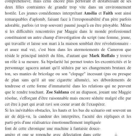
compréhensive, mais celui encore plus perforant et déstabilisant de ses
deux filles contraintes de grandir trop vite dans un environnement
Amélia
Faith
hostile. Les jeunes comédiennes interprétant
et
sont ainsi
remarquables d'aplomb, faisant face à l'irresponsabilité d'un père parfois
adorable, parfois (et trop souvent) paumé jusqu'à en être pitoyable. Même
si les difficultés rencontrées par Maggie dans le monde professionnel
constituaient un autre champ d'investigation du script (une femme, jeune,
qui travaille et laisse son mari à la maison semblait être révolutionnaire -
et assez mal vu), c'est bien dans les atermoiements de Cameron que
Mark Ruffalo
réside le principal intérêt du film, d'autant que
y trouve
un rôle à sa mesure. Sa bipolarité lui permet toutes les excentricités et le
personnage agacera autant qu'il séduira par ses changements brutaux de
ton, ses manies de bricolage ou son "clopage" incessant (pas ou presque
de plan sans qu'il ait une cigarette allumée), ses débordements de
tendresse et cette forme d'immaturité dans les relations qui ne peuvent
Zoe Saldana
que le rendre touchant.
est au diapason, jouant une Maggie
résolue, s'efforçant d'être raisonnable mais encore séduite malgré elle par
cet être à part qui avait ravi son coeur avant de l'exaspérer.
Si les inévitables obstacles, les hauts et les bas du scénario ont souvent un
air de déjà-vu, la candeur des interprètes, l'acuité des répliques et les
parti-pris d'une réalisatrice émotionnellement
impliquée
font de cette chronique une machine à fantaisie douce-
amère et one se repenche avec délectation dans cette