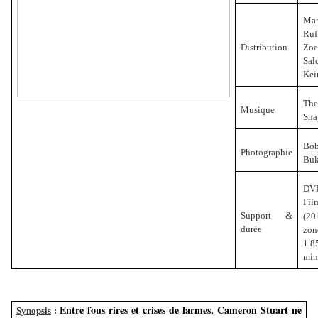
Ma
Ruf
Distribution
Zoe
Sa
Kei
The
Musique
Sha
Bo
Photographie
Bu
DV
Fil
Support &
(20
durée
zo
1.8
min
Entre fous rires et crises de larmes, Cameron Stuart ne
Synopsis
: