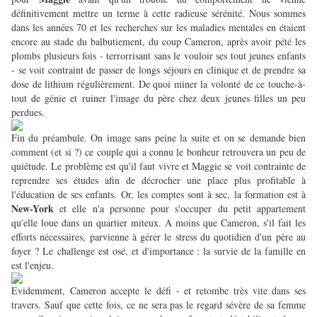
définitivement mettre un terme à cette radieuse sérénité. Nous sommes
dans les années 70 et les recherches sur les maladies mentales en étaient
encore au stade du balbutiement, du coup Cameron, après avoir pété les
plombs plusieurs fois - terrorrisant sans le vouloir ses tout jeunes enfants
- se voit contraint de passer de longs séjours en clinique et de prendre sa
dose de lithium régulièrement. De quoi miner la volonté de ce touche-à-
tout de génie et ruiner l'image du père chez deux jeunes filles un peu
perdues.
Fin du préambule. On image sans peine la suite et on se demande bien
comment (et si ?) ce couple qui a connu le bonheur retrouvera un peu de
quiétude. Le problème est qu'il faut vivre et Maggie se voit contrainte de
reprendre ses études afin de décrocher une place plus profitable à
l'éducation de ses enfants. Or, les comptes sont à sec, la formation est à
New-York
et elle n'a personne pour s'occuper du petit appartement
qu'elle loue dans un quartier miteux. A moins que Cameron, s'il fait les
efforts nécessaires, parvienne à gérer le stress du quotidien d'un père au
foyer ? Le challenge est osé, et d'importance : la survie de la famille en
est l'enjeu.
Evidemment, Cameron accepte le défi - et retombe très vite dans ses
travers. Sauf que cette fois, ce ne sera pas le regard sévère de sa femme