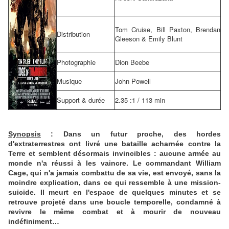
Tom Cruise, Bill Paxton, Brendan
Distribution
Gleeson & Emily Blunt
Photographie
Dion Beebe
Musique
John Powell
Support & durée
2.35 :1 / 113 min
Synopsis
:
Dans un futur proche, des hordes
d'extraterrestres ont livré une bataille acharnée contre la
Terre et semblent désormais invincibles : aucune armée au
monde n'a réussi à les vaincre. Le commandant William
Cage, qui n'a jamais combattu de sa vie, est envoyé, sans la
moindre explication, dans ce qui ressemble à une mission-
suicide. Il meurt en l'espace de quelques minutes et se
retrouve projeté dans une boucle temporelle, condamné à
revivre le même combat et à mourir de nouveau
indéfiniment…