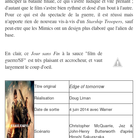
anticiper la bataille finale, ce qui s'avère ludique et vite prenant ;
d'autant que le film s'avère bien rythmé et dosé d'un bout à l'autre.
Pour ce qui est du spectacle de la guerre, il est réussi mais
n'apporte rien de nouveau vis-à-vis d'un
Starship Troopers
, sauf
peut-etre que les Mimics ont un design plus élaboré que l'alien de
base.
En clair, ce
Jour sans Fin
à la sauce "film de
guerre/SF" est très plaisant et
accrocheur, et vaut
largement le coup d'oeil.
Titre original
Edge of tomorrow
Réalisation
Doug Liman
Date de sortie
4 juin 2014 avec Warner
Christopher McQuarrie, Jez &
Scénario
John-Henry Butterworth d'après
Hiroshi Sakurazaka