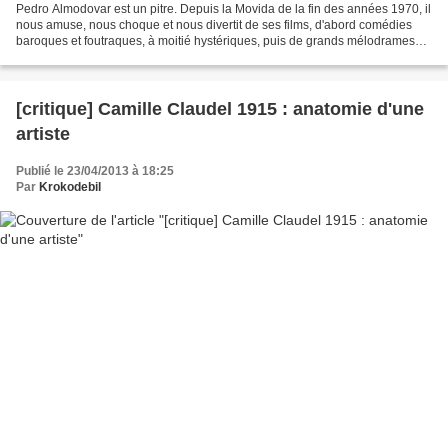
Pedro Almodovar est un pitre. Depuis la Movida de la fin des années 1970, il
nous amuse, nous choque et nous divertit de ses films, d'abord comédies
baroques et foutraques, à moitié hystériques, puis de grands mélodrames
lyriques, et enfin une série de...
[critique] Camille Claudel 1915 : anatomie d'une
artiste
Publié le 23/04/2013 à 18:25
Par
Krokodebil