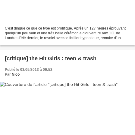
C'est dingue ce que ce type est prolifique. Après un 127 heures éprouvant
quoiqu'un peu vain et une très belle cérémonie d'ouverture aux J.O. de
Londres l'été dernier, le revoici avec ce thriller hypnotique, remake d'un
obscur téléfilm. Et le moins que...
[critique] the Hit Girls : teen & trash
Publié le 03/05/2013 à 06:52
Par
Nico