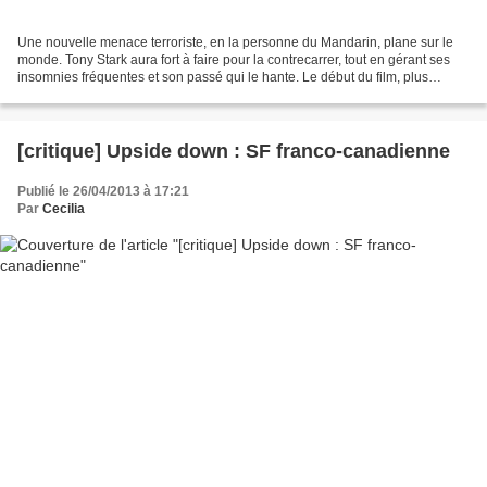
Une nouvelle menace terroriste, en la personne du Mandarin, plane sur le
monde. Tony Stark aura fort à faire pour la contrecarrer, tout en gérant ses
insomnies fréquentes et son passé qui le hante. Le début du film, plus
sombre qu'à l'accoutumée, permet...
[critique] Upside down : SF franco-canadienne
Publié le 26/04/2013 à 17:21
Par
Cecilia