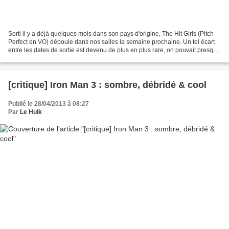
Sorti il y a déjà quelques mois dans son pays d'origine, The Hit Girls (Pitch
Perfect en VO) déboule dans nos salles la semaine prochaine. Un tel écart
entre les dates de sortie est devenu de plus en plus rare, on pouvait presque
se demander si le film...
[critique] Iron Man 3 : sombre, débridé & cool
Publié le 28/04/2013 à 08:27
Par
Le Hulk