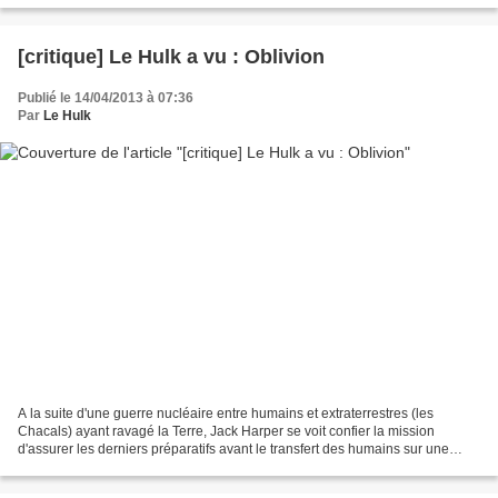
[critique] Le Hulk a vu : Oblivion
Publié le 14/04/2013 à 07:36
Par
Le Hulk
A la suite d'une guerre nucléaire entre humains et extraterrestres (les
Chacals) ayant ravagé la Terre, Jack Harper se voit confier la mission
d'assurer les derniers préparatifs avant le transfert des humains sur une
autre planète. Passés un début au...