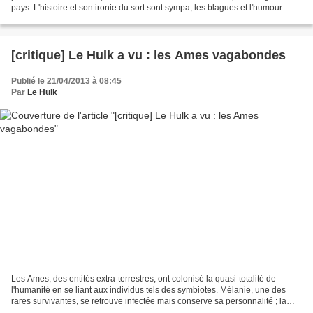
pays. L'histoire et son ironie du sort sont sympa, les blagues et l'humour
potache un peu moins, mais...
[critique] Le Hulk a vu : les Ames vagabondes
Publié le 21/04/2013 à 08:45
Par
Le Hulk
Les Ames, des entités extra-terrestres, ont colonisé la quasi-totalité de
l'humanité en se liant aux individus tels des symbiotes. Mélanie, une des
rares survivantes, se retrouve infectée mais conserve sa personnalité ; la
créature et son hôte vont devoir...