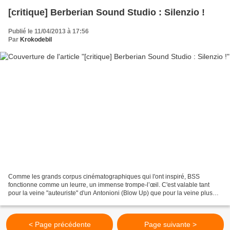
[critique] Berberian Sound Studio : Silenzio !
Publié le 11/04/2013 à 17:56
Par
Krokodebil
Comme les grands corpus cinématographiques qui l'ont inspiré, BSS
fonctionne comme un leurre, un immense trompe-l’œil. C'est valable tant
pour la veine "auteuriste" d'un Antonioni (Blow Up) que pour la veine plus
"genrée" d'un De Palma (Blow Out) ou bien...
< Page précédente
Page suivante >