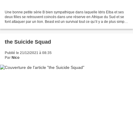
Une bonne petite série B bien sympathique dans laquelle Idris Elba et ses
deux filles se retrouvent coincés dans une réserve en Afrique du Sud et se
font attaquer par un lion. Beast est un survival tout ce qu’il y a de plus simple,
et qui malgré quelques...
the Suicide Squad
Publié le 21/12/2021 à 08:35
Par
Nico