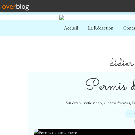
Accueil
La Rédaction
Conta
didie
Permis de
,
,
Sur écran : sortie vidéo
Cinéma français
D
18.0