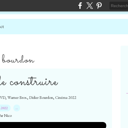
ct
r bourdon
 construire
,
,
,
VD
Warner Bros.
Didier Bourdon
Cinéma 2022
7.2022
…
Par Nico