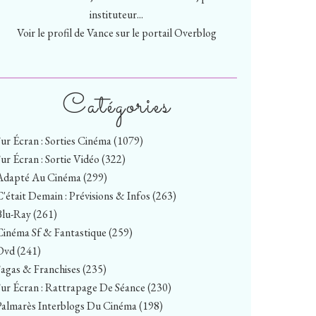
instituteur...
Voir le profil de
Vance
sur le portail Overblog
Catégories
Sur Écran : Sorties Cinéma
(1079)
Sur Écran : Sortie Vidéo
(322)
Adapté Au Cinéma
(299)
C'était Demain : Prévisions & Infos
(263)
Blu-Ray
(261)
Cinéma Sf & Fantastique
(259)
Dvd
(241)
Sagas & Franchises
(235)
Sur Écran : Rattrapage De Séance
(230)
Palmarès Interblogs Du Cinéma
(198)