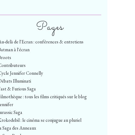
Pages
Au-delà de l'Ecran : conférences & entretiens
Batman à l'écran
Broots
Contributeurs
Cycle Jennifer Connelly
Débats Illuminati
Fast & Furious Saga
ilmothèque : tous les films critiqués sur le blog
Jennifer
Jurassic Saga
Krokodebil : le cinéma se conjugue au pluriel
la Saga des Anneaux