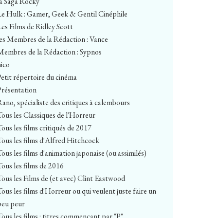
la Saga Rocky
Le Hulk : Gamer, Geek & Gentil Cinéphile
Les Films de Ridley Scott
les Membres de la Rédaction : Vance
Membres de la Rédaction : Sypnos
nico
Petit répertoire du cinéma
Présentation
Rano, spécialiste des critiques à calembours
Tous les Classiques de l'Horreur
Tous les films critiqués de 2017
Tous les films d'Alfred Hitchcock
Tous les films d'animation japonaise (ou assimilés)
Tous les films de 2016
Tous les Films de (et avec) Clint Eastwood
Tous les films d'Horreur ou qui veulent juste faire un
peu peur
Tous les films : titres commençant par "P"