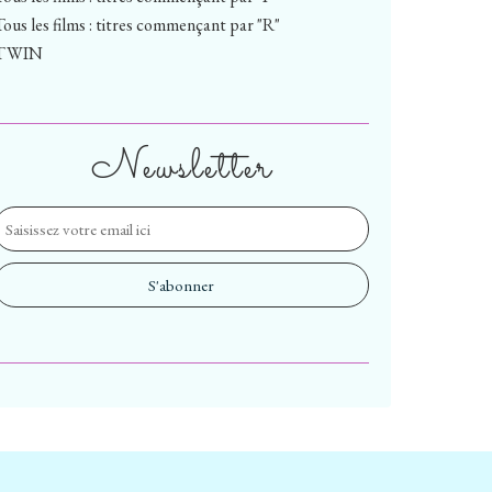
Tous les films : titres commençant par "R"
TWIN
Newsletter