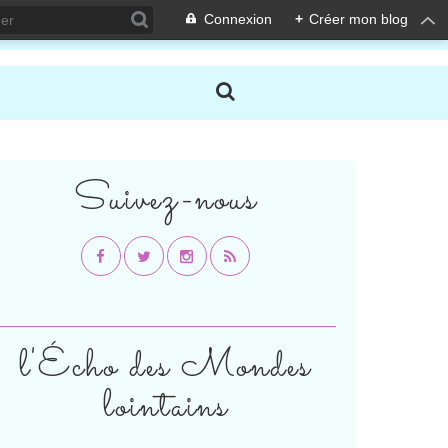
Connexion
+
Créer mon blog
Suivez-nous
l'Écho des Mondes
lointains