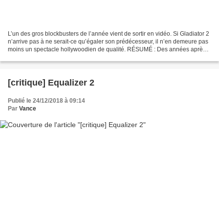
L’un des gros blockbusters de l’année vient de sortir en vidéo. Si Gladiator 2
n’arrive pas à ne serait-ce qu’égaler son prédécesseur, il n’en demeure pas
moins un spectacle hollywoodien de qualité. RÉSUMÉ : Des années après
avoir été témoin de la mort...
[critique] Equalizer 2
Publié le 24/12/2018 à 09:14
Par
Vance