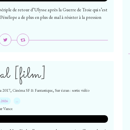
ériple de retour d’Ulysse après la Guerre de Troie qui s’est
 Pénélope a de plus en plus de mal à résister à la pression
al [film]
,
,
a 2017
Cinéma SF & Fantastique
Sur écran : sortie vidéo
7.2026
…
ar Vance