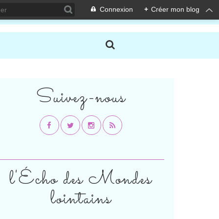
Connexion
+
Créer mon blog
Suivez-nous
l'Écho des Mondes
lointains