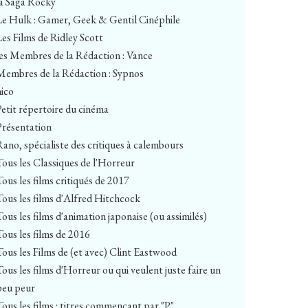
la Saga Rocky
Le Hulk : Gamer, Geek & Gentil Cinéphile
Les Films de Ridley Scott
les Membres de la Rédaction : Vance
Membres de la Rédaction : Sypnos
nico
Petit répertoire du cinéma
Présentation
Rano, spécialiste des critiques à calembours
Tous les Classiques de l'Horreur
Tous les films critiqués de 2017
Tous les films d'Alfred Hitchcock
Tous les films d'animation japonaise (ou assimilés)
Tous les films de 2016
Tous les Films de (et avec) Clint Eastwood
Tous les films d'Horreur ou qui veulent juste faire un
peu peur
Tous les films : titres commençant par "P"