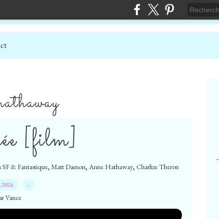
ct
hathaway
sée [film]
,
,
,
 SF & Fantastique
Matt Damon
Anne Hathaway
Charlize Theron
7.2026
…
ar Vance