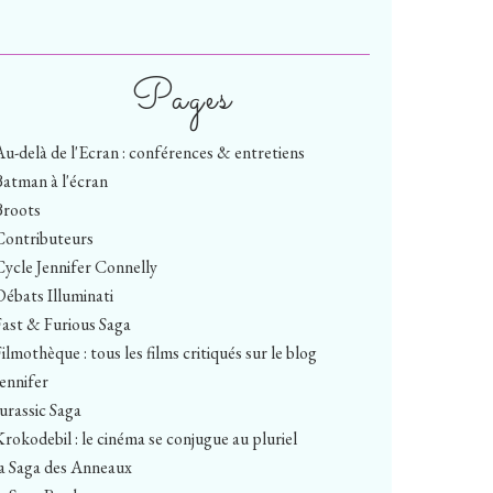
Pages
Au-delà de l'Ecran : conférences & entretiens
Batman à l'écran
Broots
Contributeurs
Cycle Jennifer Connelly
Débats Illuminati
Fast & Furious Saga
ilmothèque : tous les films critiqués sur le blog
Jennifer
Jurassic Saga
Krokodebil : le cinéma se conjugue au pluriel
la Saga des Anneaux