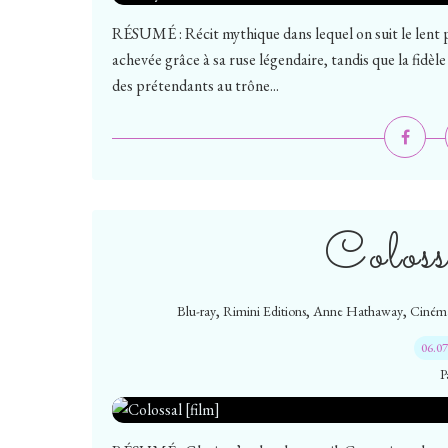
RÉSUMÉ : Récit mythique dans lequel on suit le lent p
achevée grâce à sa ruse légendaire, tandis que la fidèle
des prétendants au trône...
Coloss
,
,
,
Blu-ray
Rimini Editions
Anne Hathaway
Ciném
06.0
P