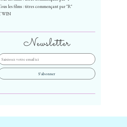
Tous les films : titres commençant par "R"
TWIN
Newsletter