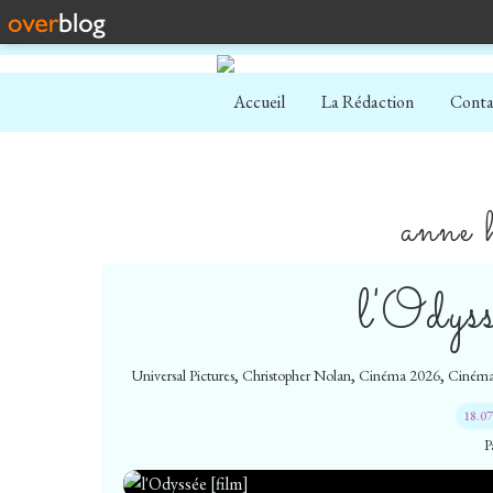
Accueil
La Rédaction
Conta
anne 
l'Odys
,
,
,
Universal Pictures
Christopher Nolan
Cinéma 2026
Cinéma
18.0
P