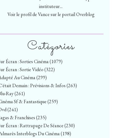
instituteur...
Voir le profil de
Vance
sur le portail Overblog
Catégories
Sur Écran : Sorties Cinéma
(1079)
Sur Écran : Sortie Vidéo
(322)
Adapté Au Cinéma
(299)
C'était Demain : Prévisions & Infos
(263)
Blu-Ray
(261)
Cinéma Sf & Fantastique
(259)
Dvd
(241)
Sagas & Franchises
(235)
Sur Écran : Rattrapage De Séance
(230)
Palmarès Interblogs Du Cinéma
(198)