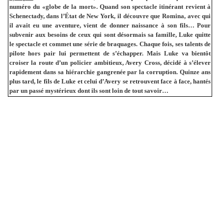
numéro du «globe de la mort». Quand son spectacle itinérant revient à
Schenectady, dans l’État de New York, il découvre que Romina, avec qui
il avait eu une aventure, vient de donner naissance à son fils… Pour
subvenir aux besoins de ceux qui sont désormais sa famille, Luke quitte
le spectacle et commet une série de braquages. Chaque fois, ses talents de
pilote hors pair lui permettent de s’échapper. Mais Luke va bientôt
croiser la route d’un policier ambitieux, Avery Cross, décidé à s’élever
rapidement dans sa hiérarchie gangrenée par la corruption. Quinze ans
plus tard, le fils de Luke et celui d’Avery se retrouvent face à face, hantés
par un passé mystérieux dont ils sont loin de tout savoir…