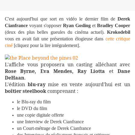
C'est aujourd'hui que sort en vidéo le dernier film de
Derek
Cianfrance
voyant s'opposer
Ryan Gosling
et
Bradley Cooper
(deux des plus belles gueules du cinéma actuel).
Krokodebil
vous en avait fait une présentation élogieuse dans
cette critique
ciné
[cliquez pour la lire intégralement].
L'affiche vous proposera un casting alléchant avec
Rose Byrne, Eva Mendes, Ray Liotta
et
Dane
DeHaan
.
L'édition
blu-ray
mise en vente aujourd'hui est un
boîtier steelbook
comprenant :
le Blu-ray du film
le DVD du film
une copie digitale offerte
une Interview de Derek Cianfrance
un Court-métrage de Derek Cianfrance
des Interviews de réalisateurs français et critiques