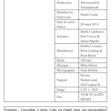
Production
Silverwood &
Versimilitude
Distribué en
Studio Canal
France par
Date de sortie
20 mars 2013
France
Derek Cianfrance,
Scénario
Ben Coccio &
Darius Marder
Bradley Cooper,
Distribution
Ryan Gosling &
Rose Byrne
Durée
140 min
Musique
Mike Patton
Photographie
Sean Bobbitt
blu-ray
Support
StudioCanal
2013 region B
Image
2.35:1 ; 16/9
VO & VF en DTS
Son
HD-MA
Synopsis
:
Cascadeur à moto, Luke est réputé pour son spectaculaire