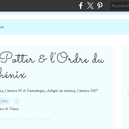
ct
Potter & l'Ordre du
énix
,
,
,
es
Cinéma SF & Fantastique
Adapté au cinéma
Cinéma 2007
8.2016
…
ico & Vance