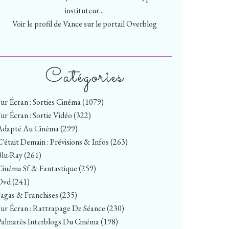
instituteur...
Voir le profil de
Vance
sur le portail Overblog
Catégories
Sur Écran : Sorties Cinéma
(1079)
Sur Écran : Sortie Vidéo
(322)
Adapté Au Cinéma
(299)
C'était Demain : Prévisions & Infos
(263)
Blu-Ray
(261)
Cinéma Sf & Fantastique
(259)
Dvd
(241)
Sagas & Franchises
(235)
Sur Écran : Rattrapage De Séance
(230)
Palmarès Interblogs Du Cinéma
(198)