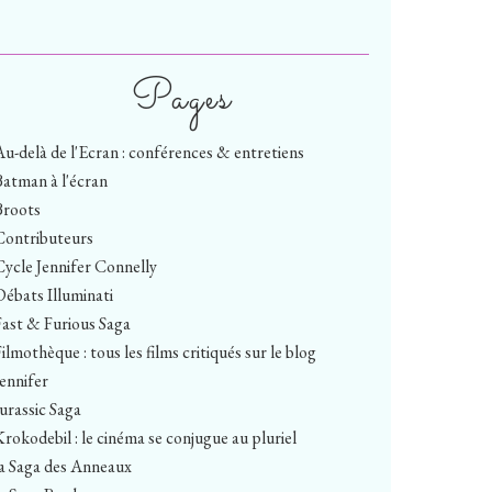
Pages
Au-delà de l'Ecran : conférences & entretiens
Batman à l'écran
Broots
Contributeurs
Cycle Jennifer Connelly
Débats Illuminati
Fast & Furious Saga
ilmothèque : tous les films critiqués sur le blog
Jennifer
Jurassic Saga
Krokodebil : le cinéma se conjugue au pluriel
la Saga des Anneaux