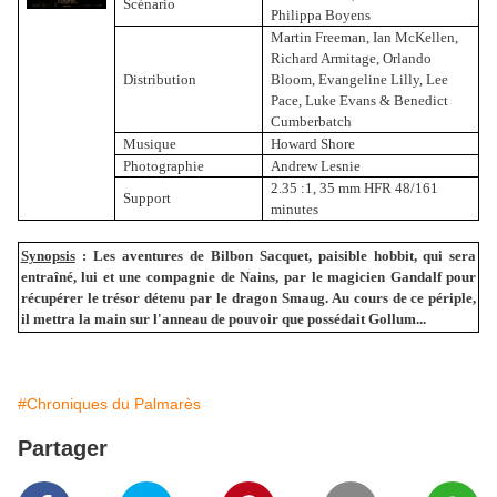
Scénario
Philippa Boyens
Martin Freeman, Ian McKellen,
Richard Armitage, Orlando
Distribution
Bloom, Evangeline Lilly, Lee
Pace, Luke Evans & Benedict
Cumberbatch
Musique
Howard Shore
Pho
tographie
Andrew Lesnie
2.35 :1, 35 mm HFR 48/
161
Support
minutes
Synopsis
:
Les aventures de Bilbon Sacquet, paisible hobbit, qui sera
entraîné, lui et une compagnie de Nains, par le magicien Gandalf pour
récupérer le trésor détenu par le dragon Smaug. Au cours de ce périple,
il mettra la main sur l'anneau de pouvoir que possédait Gollum...
#Chroniques du Palmarès
Partager