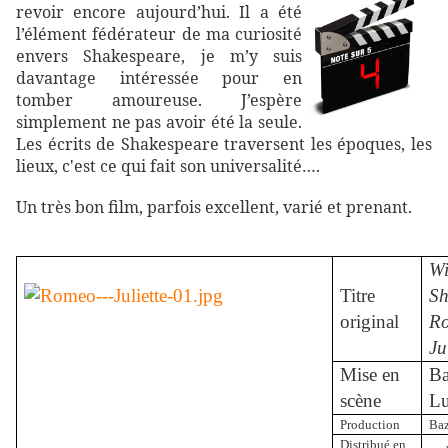
revoir encore aujourd’hui. Il a été
l’élément fédérateur de ma curiosité
envers Shakespeare, je m’y suis
davantage intéressée pour en
tomber amoureuse. J’espère
simplement ne pas avoir été la seule.
Les écrits de Shakespeare traversent les époques, les
lieux, c'est ce qui fait son universalité….
Un très bon film, parfois excellent, varié et prenant.
Wi
Titre
Sh
original
R
Ju
Mise en
B
scène
L
Production
Baz
Distribué en