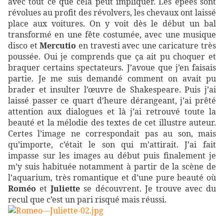
avec tout ce que cela peut impliquer. Les épées sont
révolues au profit des révolvers, les chevaux ont laissé
place aux voitures. On y voit dès le début un bal
transformé en une fête costumée, avec une musique
disco et
Mercutio
en travesti avec une caricature très
poussée. Oui je comprends que ça ait pu choquer et
braquer certains spectateurs. J’avoue que j’en faisais
partie. Je me suis demandé comment on avait pu
brader et insulter l’œuvre de Shakespeare. Puis j’ai
laissé passer ce quart d’heure dérangeant, j’ai prêté
attention aux dialogues et là j’ai retrouvé toute la
beauté et la mélodie des textes de cet illustre auteur.
Certes l’image ne correspondait pas au son, mais
qu’importe, c’était le son qui m’attirait. J’ai fait
impasse sur les images au début puis finalement je
m’y suis habituée notamment à partir de la scène de
l’aquarium, très romantique et d’une pure beauté où
Roméo
et
Juliette
se découvrent. Je trouve avec du
recul que c’est un pari risqué mais réussi.