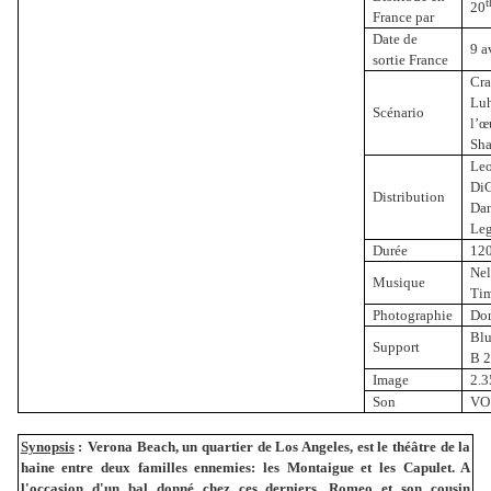
t
20
France par
Date de
9 a
sortie France
Cra
Luh
Scénario
l’œ
Sha
Le
DiC
Distribution
Dan
Le
Durée
12
Nel
Musique
Tim
Photographie
Do
Blu
Support
B 
Image
2.3
Son
VO
Synopsis
:
Verona Beach, un quartier de Los Angeles, est le théâtre de la
haine entre deux familles ennemies: les Montaigue et les Capulet. A
l'occasion d'un bal donné chez ces derniers, Romeo et son cousin