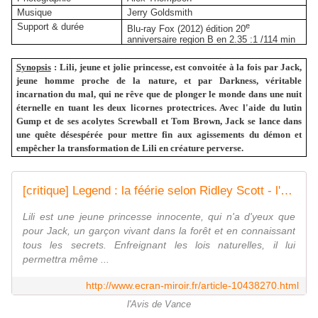
Musique
Jerry Goldsmith
e
Support & durée
Blu-ray Fox (2012) édition 20
anniversaire region B en 2.35 :1 /114 min
Synopsis
:
Lili, jeune et jolie princesse, est convoitée à la fois par Jack,
jeune homme proche de la nature, et par Darkness, véritable
incarnation du mal, qui ne rêve que de plonger le monde dans une nuit
éternelle en tuant les deux licornes protectrices. Avec l'aide du lutin
Gump et de ses acolytes Screwball et Tom Brown, Jack se lance dans
une quête désespérée pour mettre fin aux agissements du démon et
empêcher la transformation de Lili en créature perverse.
[critique] Legend : la féérie selon Ridley Scott - l'Ecran Miroir
Lili est une jeune princesse innocente, qui n'a d'yeux que
pour Jack, un garçon vivant dans la forêt et en connaissant
tous les secrets. Enfreignant les lois naturelles, il lui
permettra même ...
http://www.ecran-miroir.fr/article-10438270.html
l'Avis de Vance