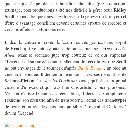
que chaque étape de la fabrication du film (pré-production,
Ridley
tournage, post-production) a été très difficile à gérer pour
Scott
. Connaître quelques anecdotes sur la genèse du film permet
d'être d'avantage conciliant devant certaines erreurs de raccord et
certains effets visuels moins réussis.
L'idée de réaliser un conte de fées a très vite germée dans l'esprit
Scott
de
, qui voulait s'y atteler de suite après son méga succès
Alien
. Mais le scénario jugé trop coûteux de ce qui s'appelait
Scott
"Legend of Darkness" connut tellement de réécritures, que
ne put envisager de le tourner qu'après
Blade Runner
, un bide au
cinéma à l'époque. Il démontra néanmoins avec ses deux films de
Science-Fiction
(et avec
les Duellistes
aussi) qu'il était un grand
créateur d'univers, et qu'il avait un sens artistique bien prononcé.
Voulant réaliser le conte de fées ultime, il décida de simplifier à
archétypes
l'extrême son scénario afin de transposer à l'écran des
de héros et un récit les plus purs possible. "Legend of Darkness"
devint "Legend".