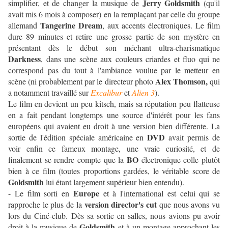
Jerry
Goldsmith
simplifier, et de changer la musique de
(qu'il
avait mis 6 mois à composer) en la remplaçant par celle du groupe
Tangerine Dream
allemand
, aux accents électroniques. Le film
dure 89 minutes et retire une grosse partie de son mystère en
présentant dès le début son méchant ultra-charismatique
Darkness
, dans une scène aux couleurs criardes et fluo qui ne
correspond pas du tout à l'ambiance voulue par le metteur en
Alex Thomson,
scène (ni probablement par le directeur photo
qui
a notamment travaillé sur
Excalibur
et
Alien 3
).
Le film en devient un peu kitsch, mais sa réputation peu flatteuse
en a fait pendant longtemps une source d'intérêt pour les fans
européens qui avaient eu droit à une version bien différente. La
DVD
sortie de l'édition spéciale américaine en
avait permis de
voir enfin ce fameux montage, une vraie curiosité, et de
BO
finalement se rendre compte que la
électronique colle plutôt
bien à ce film (toutes proportions gardées, le véritable score de
Goldsmith
lui étant largement supérieur bien entendu).
Europe
- Le film sorti en
et à l'international est celui qui se
version director's cut
rapproche le plus de la
que nous avons vu
lors du Ciné-club. Dès sa sortie en salles, nous avions pu avoir
Goldsmith
droit à la musique de
et à un montage approchant les