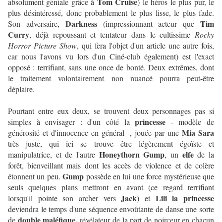
Tom Cruise
absolument géniale grâce à
) le héros le plus pur, le
plus désintéressé, donc probablement le plus lisse, le plus fade.
Darkness
Tim
Son adversaire,
(impressionnant acteur que
Curry
, déjà repoussant et tentateur dans le cultissime
Rocky
Horror Picture Show
, qui fera l'objet d'un article une autre fois,
car nous l'avons vu lors d'un Ciné-club également) est l'exact
opposé : terrifiant, sans une once de bonté. Deux extrêmes, dont
le traitement volontairement non nuancé pourra peut-être
déplaire.
Pourtant entre eux deux, se trouvent deux personnages pas si
princesse
simples à envisager : d'un côté la
- modèle de
Mia Sara
générosité et d'innocence en général -, jouée par une
très juste, qui ici se trouve être légèrement égoïste et
Honeythorn Gump
elfe
manipulatrice, et de l'autre
, un
de la
forêt, bienveillant mais dont les accès de violence et de colère
Gump
étonnent un peu.
possède en lui une force mystérieuse que
seuls quelques plans mettront en avant (ce regard terrifiant
Jack
Lili la princesse
lorsqu'il pointe son archer vers
) et
deviendra le temps d'une séquence envoûtante de danse une sorte
double maléfique,
de
révélateur de la part de noirceur en chacun