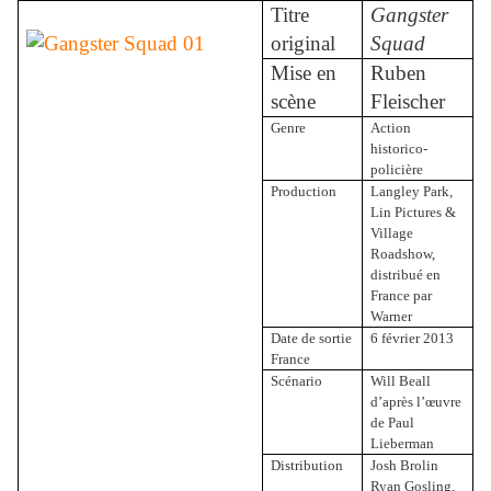
Titre
Gangster
original
Squad
Mise en
Ruben
scène
Fleischer
Genre
Action
historico-
policière
Production
Langley Park,
Lin Pictures &
Village
Roadshow,
distribué en
France par
Warner
Date de sortie
6 février 2013
France
Scénario
Will Beall
d’après l’œuvre
de Paul
Lieberman
Distribution
Josh Brolin
Ryan Gosling,