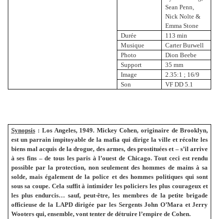
Sean Penn,
Nick Nolte &
Emma Stone
Durée
113 min
Musique
Carter Burwell
Photo
Dion Beebe
Support
35 mm
Image
2.35:1 ; 16/9
Son
VF DD 5.1
Synopsis
:
Los Angeles, 1949. Mickey Cohen, originaire de Brooklyn,
est un parrain impitoyable de la mafia qui dirige la ville et récolte les
biens mal acquis de la drogue, des armes, des prostituées et – s’il arrive
à ses fins – de tous les paris à l’ouest de Chicago. Tout ceci est rendu
possible par la protection, non seulement des hommes de mains à sa
solde, mais également de la police et des hommes politiques qui sont
sous sa coupe. Cela suffit à intimider les policiers les plus courageux et
les plus endurcis… sauf, peut-être, les membres de la petite brigade
officieuse de la LAPD dirigée par les Sergents John O’Mara et Jerry
Wooters qui, ensemble, vont tenter de détruire l’empire de Cohen.