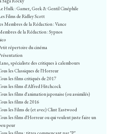
la Saga Rocky
Le Hulk : Gamer, Geek & Gentil Cinéphile
Les Films de Ridley Scott
les Membres de la Rédaction : Vance
Membres de la Rédaction : Sypnos
nico
Petit répertoire du cinéma
Présentation
Rano, spécialiste des critiques à calembours
Tous les Classiques de l'Horreur
Tous les films critiqués de 2017
Tous les films d'Alfred Hitchcock
Tous les films d'animation japonaise (ou assimilés)
Tous les films de 2016
Tous les Films de (et avec) Clint Eastwood
Tous les films d'Horreur ou qui veulent juste faire un
peu peur
Tous les films : titres commençant par "P"