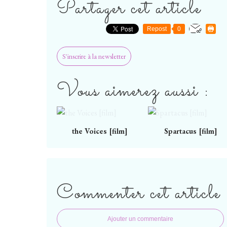
Partager cet article
Repost
0
S'inscrire à la newsletter
Vous aimerez aussi :
the Voices [film]
Spartacus [film]
Commenter cet article
Ajouter un commentaire