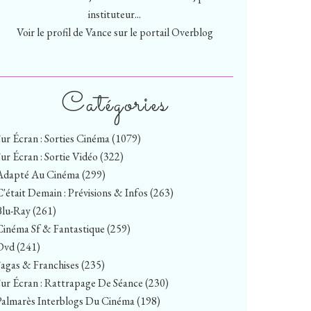
instituteur...
Voir le profil de
Vance
sur le portail Overblog
Catégories
Sur Écran : Sorties Cinéma
(1079)
Sur Écran : Sortie Vidéo
(322)
Adapté Au Cinéma
(299)
C'était Demain : Prévisions & Infos
(263)
Blu-Ray
(261)
Cinéma Sf & Fantastique
(259)
Dvd
(241)
Sagas & Franchises
(235)
Sur Écran : Rattrapage De Séance
(230)
Palmarès Interblogs Du Cinéma
(198)