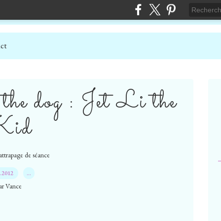
ct
the dog : Jet Li the
Kid
rattrapage de séance
8.2012
…
ar Vance