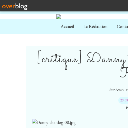
Accueil
La Rédaction
Conta
[critique] Danny 
Sur écran : 
23.0
P