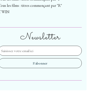
Tous les films : titres commençant par "R"
TWIN
Newsletter