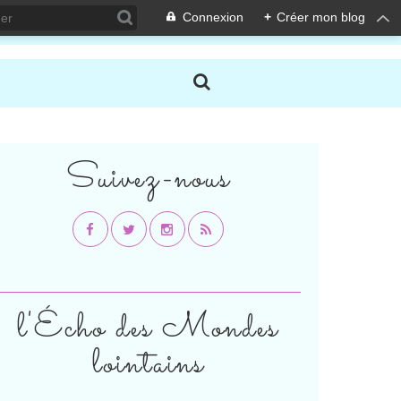
Connexion
+
Créer mon blog
Suivez-nous
l'Écho des Mondes
lointains