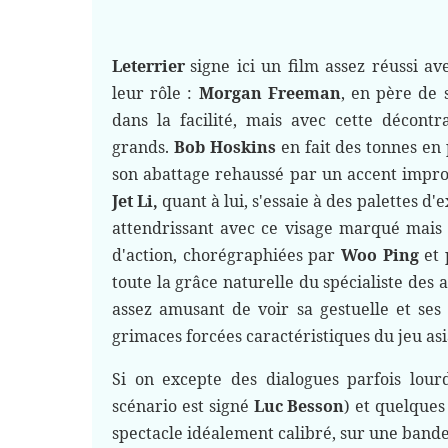
Leterrier
signe ici un film assez réussi a
leur rôle :
Morgan Freeman
, en père de s
dans la facilité, mais avec cette décont
grands.
Bob Hoskins
en fait des tonnes en p
son abattage rehaussé par un accent improb
Jet Li,
quant à lui, s'essaie à des palettes d
attendrissant avec ce visage marqué mais 
d'action, chorégraphiées par
Woo Ping
et 
toute la grâce naturelle du spécialiste des ar
assez amusant de voir sa gestuelle et ses
grimaces forcées caractéristiques du jeu asi
Si on excepte des dialogues parfois lour
scénario est signé
Luc Besson
) et quelques
spectacle idéalement calibré, sur une band