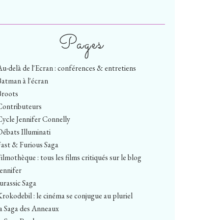
Pages
Au-delà de l'Ecran : conférences & entretiens
Batman à l'écran
Broots
Contributeurs
Cycle Jennifer Connelly
Débats Illuminati
Fast & Furious Saga
ilmothèque : tous les films critiqués sur le blog
Jennifer
Jurassic Saga
Krokodebil : le cinéma se conjugue au pluriel
la Saga des Anneaux