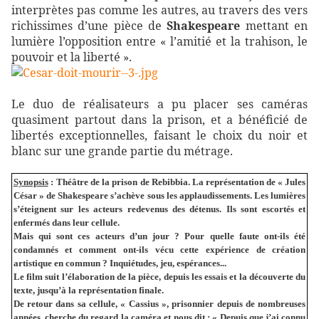
interprètes pas comme les autres, au travers des vers
richissimes d’une pièce de
Shakespeare
mettant en
lumière l’opposition entre « l’amitié et la trahison, le
pouvoir et la liberté ».
Le duo de réalisateurs a pu placer ses caméras
quasiment partout dans la prison, et a bénéficié de
libertés exceptionnelles, faisant le choix du noir et
blanc sur une grande partie du métrage.
Synopsis
:
Théâtre de la prison de Rebibbia. La représentation de « Jules
César » de Shakespeare s’achève sous les applaudissements. Les lumières
s’éteignent sur les acteurs redevenus des détenus. Ils sont escortés et
enfermés dans leur cellule.
Mais qui sont ces acteurs d’un jour ? Pour quelle faute ont-ils été
condamnés et comment ont-ils vécu cette expérience de création
artistique en commun ? Inquiétudes, jeu, espérances...
Le film suit l’élaboration de la pièce, depuis les essais et la découverte du
texte, jusqu’à la représentation finale.
De retour dans sa cellule, « Cassius », prisonnier depuis de nombreuses
années, cherche du regard la caméra et nous dit : « Depuis que j’ai connu