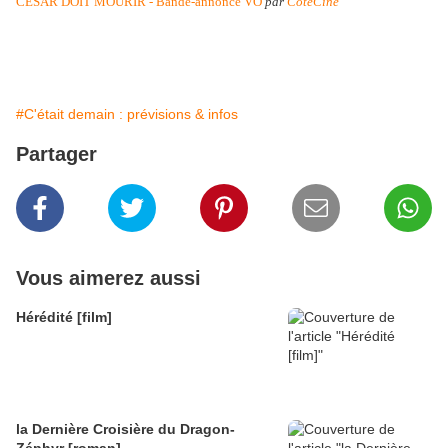
CESAR DOIT MOURIR - Bande-annonce VO
par
CoteCine
#C'était demain : prévisions & infos
Partager
Vous aimerez aussi
Hérédité [film]
la Dernière Croisière du Dragon-
Zéphyr [roman]