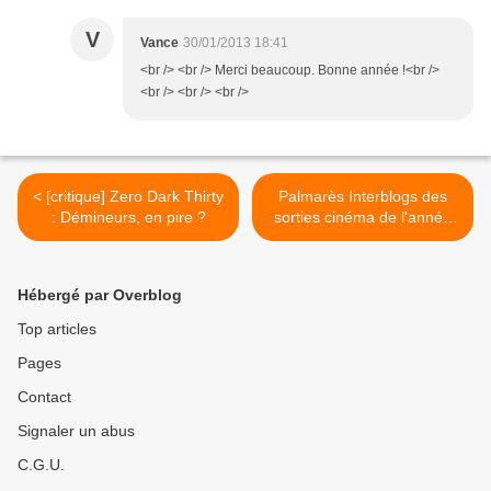
V
Vance
30/01/2013 18:41
<br /> <br /> Merci beaucoup. Bonne année !<br />
<br /> <br /> <br />
< [critique] Zero Dark Thirty
Palmarès Interblogs des
: Démineurs, en pire ?
sorties cinéma de l'année
2012 >
Hébergé par Overblog
Top articles
Pages
Contact
Signaler un abus
C.G.U.