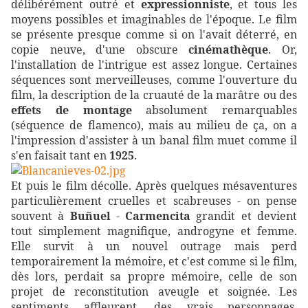
délibérément outré et
expressionniste
, et tous les
moyens possibles et imaginables de l'époque. Le film
se présente presque comme si on l'avait déterré, en
copie neuve, d'une obscure
cinémathèque
. Or,
l'installation de l'intrigue est assez longue. Certaines
séquences sont merveilleuses, comme l'ouverture du
film, la description de la cruauté de la marâtre ou des
effets de montage
absolument remarquables
(séquence de flamenco), mais au milieu de ça, on a
l'impression d'assister à un banal film muet comme il
s'en faisait tant en
1925
.
Et puis le film décolle. Après quelques mésaventures
particulièrement cruelles et scabreuses - on pense
souvent à
Buñuel
-
Carmencita
grandit et devient
tout simplement magnifique, androgyne et femme.
Elle survit à un nouvel outrage mais perd
temporairement la mémoire, et c'est comme si le film,
dès lors, perdait sa propre mémoire, celle de son
projet de reconstitution aveugle et soignée. Les
sentiments affleurent, des vrais personnages,