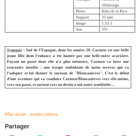
Villalonga
Photo
Kiko de la Rica
Support
35 mm
Image
1.33:1
Son
VO
Synopsis
:
Sud de l’Espagne, dans les années 20. Carmen est une belle
jeune fille dont l’enfance a été hantée par une belle-mère acariâtre.
Fuyant un passé dont elle n’a plus mémoire, Carmen va faire une
rencontre insolite : une troupe ambulante de nains toreros qui va
l’adopter et lui donner le surnom de "Blancanieves". C’est le début
d’une aventure qui va conduire Carmen/Blancanieves vers elle-même,
vers son passé, et surtout vers un destin à nul autre semblable…
#Sur écran : sorties cinéma
Partager