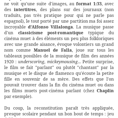
ne voit qu'une suite d'images, au
format 1:33
, avec
des
intertitres
, des plans sur des journaux (non
traduits, pas très pratique pour qui ne parle pas
espagnol), le tout porté par une partition ma foi assez
incroyable
d'Alfonso Villalonga
. La musique passe
d'un
classicisme post-romantique
typique du
cinéma muet à des éléments un peu plus folkloriques
avec une grande aisance, évoque volontiers un grand
nom comme
Manuel de Falla
, joue sur tous les
tableaux possibles de la musique de film des années
1920 :
underscoring
,
mickeymousing
... Petite surprise,
le film se fait "parlant" ou plutôt "chantant" par la
musique et le disque de flamenco qu'écoute la petite
fille en souvenir de sa mère. Des effets que l'on
pouvait trouver dans la fin du cinéma muet ou dans
les films muets post-cinéma parlant (chez
Chaplin
par exemple).
Du coup, la reconstitution paraît très appliquée,
presque scolaire pendant un bon bout de temps : jeu