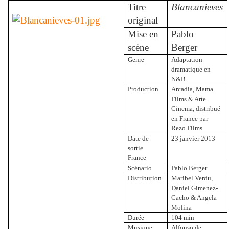
Titre
Blancanieves
original
Mise en
Pablo
scène
Berger
Genre
Adaptation
dramatique en
N&B
Production
Arcadia, Mama
Films & Arte
Cinema, distribué
en France par
Rezo Films
Date de
23 janvier 2013
sortie
France
Scénario
Pablo Berger
Distribution
Maribel Verdu,
Daniel Gimenez-
Cacho & Angela
Molina
Durée
104 min
Musique
Alfonso de