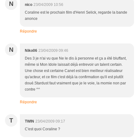
N
nico
23/04/2009 10:56
Coraline est le prochain film d'Henri Selick, regarde la bande
anonce
Répondre
N
Niko06
23/04/2009 09:46
Des 3 je n'ai vu que Ne le dis à personne et ça a été bluffant,
même si Mon Idole laissait déjà entrevoir un talent certain.
Une chose est certaine Canet est bien meilleur réalisateur
qu'acteur, et ce film c'est déjà la confirmation qu'il est plutôt
doué.Stardust faut vraiment que je le voie, la momie non par
contre ^^
Répondre
T
TWIN
23/04/2009 09:17
C'est quoi Coraline ?