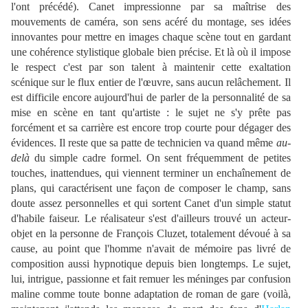
l'ont précédé). Canet impressionne par sa maîtrise des
mouvements de caméra, son sens acéré du montage, ses idées
innovantes pour mettre en images chaque scène tout en gardant
une cohérence stylistique globale bien précise. Et là où il impose
le respect c'est par son talent à maintenir cette exaltation
scénique sur le flux entier de l'œuvre, sans aucun relâchement. Il
est difficile encore aujourd'hui de parler de la personnalité de sa
mise en scène en tant qu'artiste : le sujet ne s'y prête pas
forcément et sa carrière est encore trop courte pour dégager des
évidences. Il reste que sa patte de technicien va quand même
au-
delà
du simple cadre formel. On sent fréquemment de petites
touches, inattendues, qui viennent terminer un enchaînement de
plans, qui caractérisent une façon de composer le champ, sans
doute assez personnelles et qui sortent Canet d'un simple statut
d'habile faiseur. Le réalisateur s'est d'ailleurs trouvé un acteur-
objet en la personne de François Cluzet, totalement dévoué à sa
cause, au point que l'homme n'avait de mémoire pas livré de
composition aussi hypnotique depuis bien longtemps. Le sujet,
lui, intrigue, passionne et fait remuer les méninges par confusion
maline comme toute bonne adaptation de roman de gare (voilà,