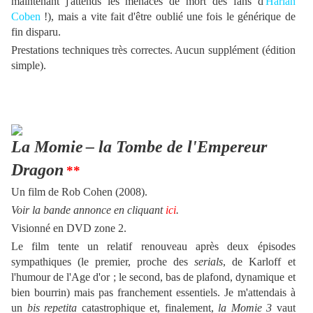
maintenant j'attends les menaces de mort des fans d'
Harlan
Coben
!), mais a vite fait d'être oublié une fois le générique de
fin disparu.
Prestations techniques très correctes. Aucun supplément (édition
simple).
La Momie
– la Tombe de l'Empereur
Dragon
**
Un film
de Rob Cohen (2008).
Voir la bande annonce en cliquant
ici
.
Visionné en DVD zone 2.
Le film tente un relatif renouveau après deux épisodes
sympathiques (le premier, proche des
serials
, de Karloff et
l'humour de l'Age d'or ; le second, bas de plafond, dynamique et
bien bourrin) mais pas franchement essentiels. Je m'attendais à
un
bis repetita
catastrophique et, finalement,
la Momie
3
vaut