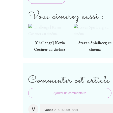
Vous aimerez aussi :
[Challenge] Kevin
Steven Spielberg au
Costner au cinéma
cinéma
Commenter cet article
Ajouter un commentaire
V
Vance
21/01/2009 09:01