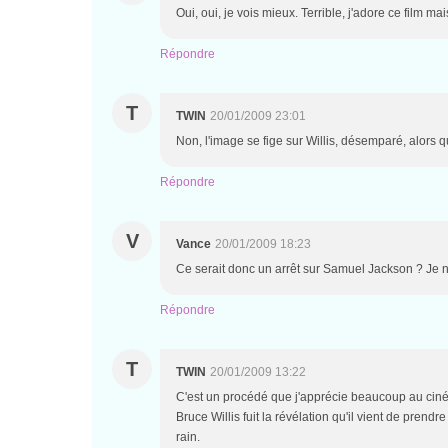
Oui, oui, je vois mieux. Terrible, j'adore ce film ma
Répondre
T
TWIN
20/01/2009 23:01
Non, l'image se fige sur Willis, désemparé, alors q
Répondre
V
Vance
20/01/2009 18:23
Ce serait donc un arrêt sur Samuel Jackson ? Je n
Répondre
T
TWIN
20/01/2009 13:22
C'est un procédé que j'apprécie beaucoup au ciné
Bruce Willis fuit la révélation qu'il vient de prendre
rain.