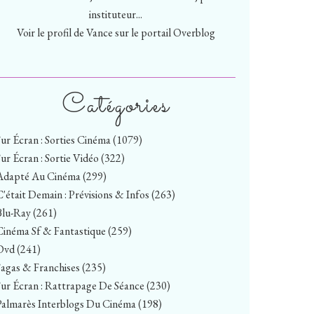
instituteur...
Voir le profil de
Vance
sur le portail Overblog
Catégories
Sur Écran : Sorties Cinéma
(1079)
Sur Écran : Sortie Vidéo
(322)
Adapté Au Cinéma
(299)
C'était Demain : Prévisions & Infos
(263)
Blu-Ray
(261)
Cinéma Sf & Fantastique
(259)
Dvd
(241)
Sagas & Franchises
(235)
Sur Écran : Rattrapage De Séance
(230)
Palmarès Interblogs Du Cinéma
(198)