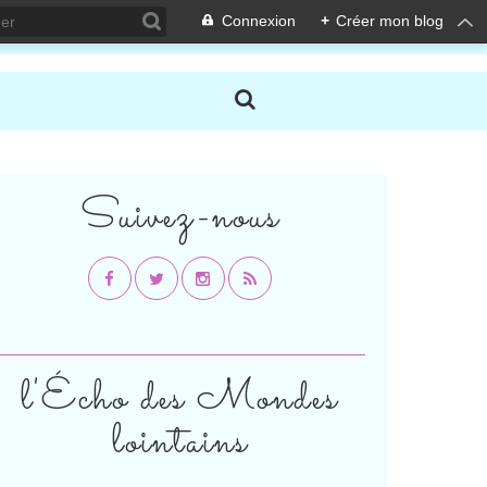
Connexion
+
Créer mon blog
Suivez-nous
l'Écho des Mondes
lointains