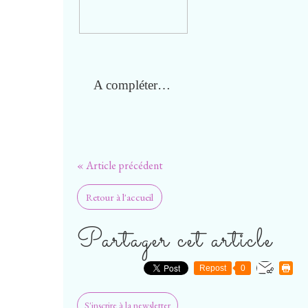
A compléter…
« Article précédent
Retour à l'accueil
Partager cet article
Repost
0
S'inscrire à la newsletter