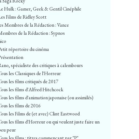
la Saga Rocky
Le Hulk : Gamer, Geek & Gentil Cinéphile
Les Films de Ridley Scott
les Membres de la Rédaction : Vance
Membres de la Rédaction : Sypnos
nico
Petit répertoire du cinéma
Présentation
Rano, spécialiste des critiques à calembours
Tous les Classiques de l'Horreur
Tous les films critiqués de 2017
Tous les films d'Alfred Hitchcock
Tous les films d'animation japonaise (ou assimilés)
Tous les films de 2016
Tous les Films de (et avec) Clint Eastwood
Tous les films d'Horreur ou qui veulent juste faire un
peu peur
Tous les films : titres commençant par "P"