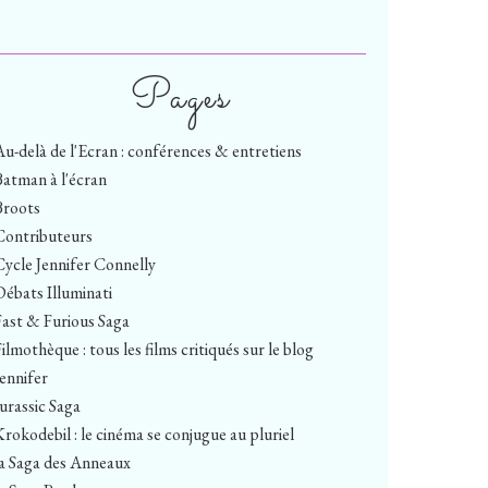
Pages
Au-delà de l'Ecran : conférences & entretiens
Batman à l'écran
Broots
Contributeurs
Cycle Jennifer Connelly
Débats Illuminati
Fast & Furious Saga
ilmothèque : tous les films critiqués sur le blog
Jennifer
Jurassic Saga
Krokodebil : le cinéma se conjugue au pluriel
la Saga des Anneaux