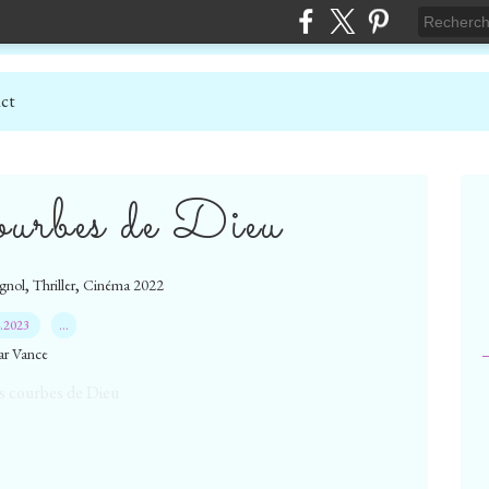
ct
ourbes de Dieu
,
,
gnol
Thriller
Cinéma 2022
4.2023
…
ar Vance