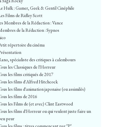
la Saga Rocky
Le Hulk : Gamer, Geek & Gentil Cinéphile
Les Films de Ridley Scott
les Membres de la Rédaction : Vance
Membres de la Rédaction : Sypnos
nico
Petit répertoire du cinéma
Présentation
Rano, spécialiste des critiques à calembours
Tous les Classiques de l'Horreur
Tous les films critiqués de 2017
Tous les films d'Alfred Hitchcock
Tous les films d'animation japonaise (ou assimilés)
Tous les films de 2016
Tous les Films de (et avec) Clint Eastwood
Tous les films d'Horreur ou qui veulent juste faire un
peu peur
Tous les films : titres commençant par "P"