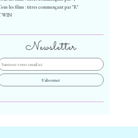
Tous les films : titres commençant par "R"
TWIN
Newsletter