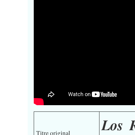
Los R
Titre original