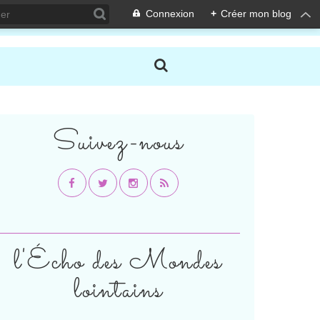
Connexion
+
Créer mon blog
Suivez-nous
l'Écho des Mondes
lointains