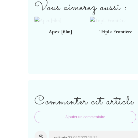
Vous aimerez aussi :
Apex [film]
Triple Frontière
Commenter cet article
Ajouter un commentaire
S
selenie
23/05/2023 15:22