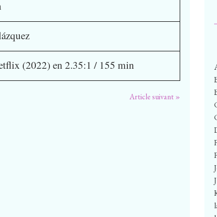
ch
l
ázquez
tflix (2022) en 2.35:1 / 155 min
Article suivant »
F