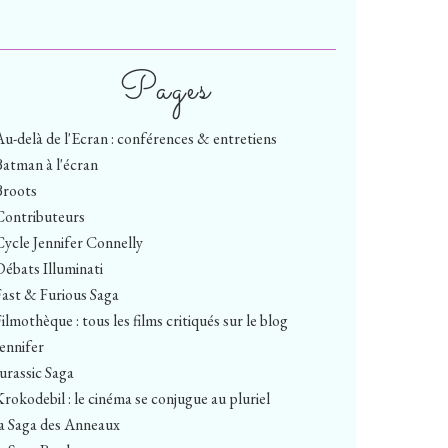
Pages
Au-delà de l'Ecran : conférences & entretiens
Batman à l'écran
Broots
Contributeurs
Cycle Jennifer Connelly
Débats Illuminati
Fast & Furious Saga
ilmothèque : tous les films critiqués sur le blog
Jennifer
Jurassic Saga
Krokodebil : le cinéma se conjugue au pluriel
la Saga des Anneaux