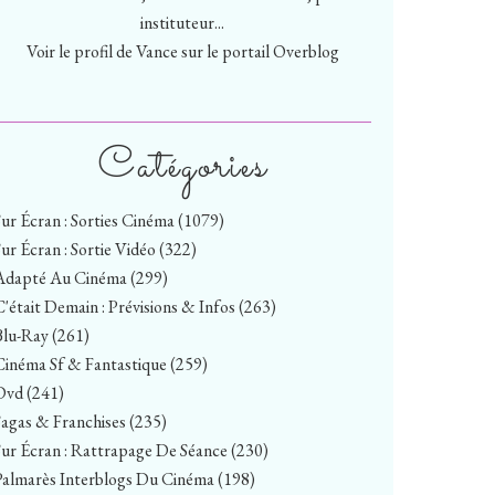
instituteur...
Voir le profil de
Vance
sur le portail Overblog
Catégories
Sur Écran : Sorties Cinéma
(1079)
Sur Écran : Sortie Vidéo
(322)
Adapté Au Cinéma
(299)
C'était Demain : Prévisions & Infos
(263)
Blu-Ray
(261)
Cinéma Sf & Fantastique
(259)
Dvd
(241)
Sagas & Franchises
(235)
Sur Écran : Rattrapage De Séance
(230)
Palmarès Interblogs Du Cinéma
(198)