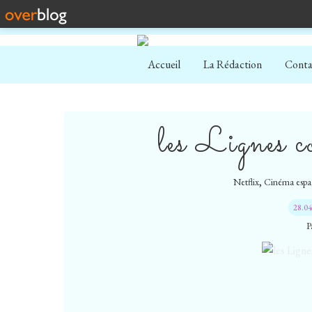
Accueil
La Rédaction
Conta
les Lignes c
,
Netflix
Cinéma espa
28.0
P