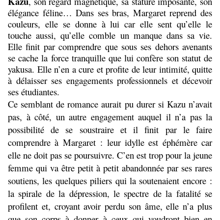
Kazu
, son regard magnétique, sa stature imposante, son
élégance féline… Dans ses bras, Margaret reprend des
couleurs, elle se donne à lui car elle sent qu’elle le
touche aussi, qu’elle comble un manque dans sa vie.
Elle finit par comprendre que sous ses dehors avenants
se cache la force tranquille que lui confère son statut de
yakusa. Elle n’en a cure et profite de leur intimité, quitte
à délaisser ses engagements professionnels et décevoir
ses étudiantes.
Ce semblant de romance aurait pu durer si Kazu n’avait
pas, à côté, un autre engagement auquel il n’a pas la
possibilité de se soustraire et il finit par le faire
comprendre à Margaret : leur idylle est éphémère car
elle ne doit pas se poursuivre. C’en est trop pour la jeune
femme qui va être petit à petit abandonnée par ses rares
soutiens, les quelques piliers qui la soutenaient encore :
la spirale de la dépression, le spectre de la fatalité se
profilent et, croyant avoir perdu son âme, elle n’a plus
que son corps à donner à ceux qui voudront bien en