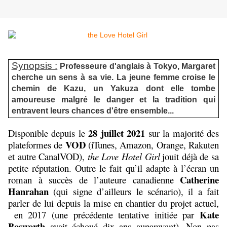
Synopsis :
Professeure d'anglais à Tokyo, Margaret
cherche un sens à sa vie. La jeune femme croise le
chemin de Kazu, un Yakuza dont elle tombe
amoureuse malgré le danger et la tradition qui
entravent leurs chances d'être ensemble...
28 juillet 2021
Disponible depuis le
sur la majorité des
VOD
plateformes de
(iTunes, Amazon, Orange, Rakuten
et autre CanalVOD),
the Love Hotel Girl
jouit déjà de sa
petite réputation. Outre le fait qu’il adapte à l’écran un
Catherine
roman à succès de l’auteure canadienne
Hanrahan
(qui signe d’ailleurs le scénario), il a fait
parler de lui depuis la mise en chantier du projet actuel,
Kate
en 2017 (une précédente tentative initiée par
Bosworth
avait échoué dix ans auparavant). Non pas