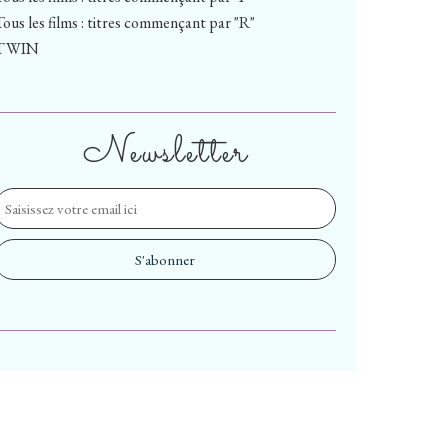
Tous les films : titres commençant par "R"
TWIN
Newsletter