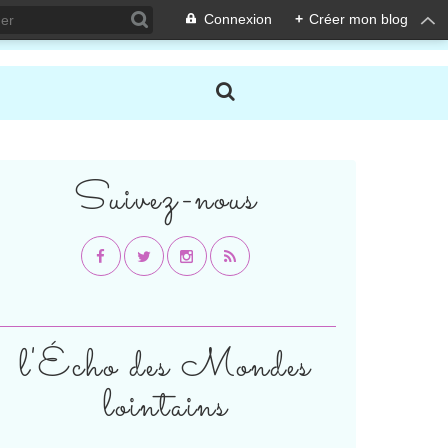
Connexion
+
Créer mon blog
Suivez-nous
l'Écho des Mondes
lointains