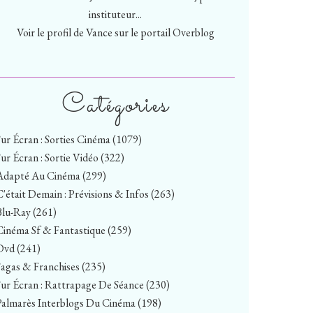
instituteur...
Voir le profil de
Vance
sur le portail Overblog
Catégories
Sur Écran : Sorties Cinéma
(1079)
Sur Écran : Sortie Vidéo
(322)
Adapté Au Cinéma
(299)
C'était Demain : Prévisions & Infos
(263)
Blu-Ray
(261)
Cinéma Sf & Fantastique
(259)
Dvd
(241)
Sagas & Franchises
(235)
Sur Écran : Rattrapage De Séance
(230)
Palmarès Interblogs Du Cinéma
(198)