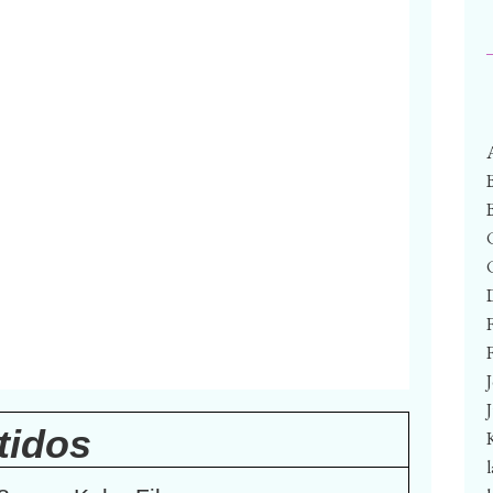
F
tidos