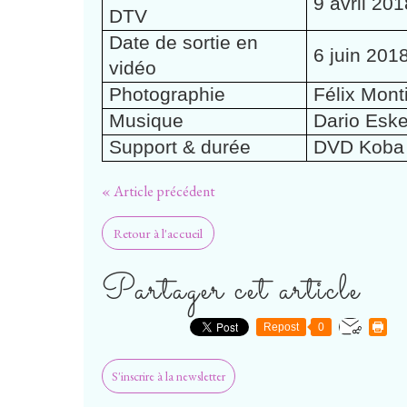
9 avril 20
DTV
Date de sortie en
6 juin 201
vidéo
Photographie
Félix Mont
Musique
Dario Esk
Support & durée
DVD Koba (
« Article précédent
Retour à l'accueil
Partager cet article
Repost
0
S'inscrire à la newsletter