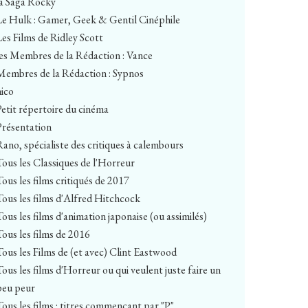
la Saga Rocky
Le Hulk : Gamer, Geek & Gentil Cinéphile
Les Films de Ridley Scott
les Membres de la Rédaction : Vance
Membres de la Rédaction : Sypnos
nico
Petit répertoire du cinéma
Présentation
Rano, spécialiste des critiques à calembours
Tous les Classiques de l'Horreur
Tous les films critiqués de 2017
Tous les films d'Alfred Hitchcock
Tous les films d'animation japonaise (ou assimilés)
Tous les films de 2016
Tous les Films de (et avec) Clint Eastwood
Tous les films d'Horreur ou qui veulent juste faire un
peu peur
Tous les films : titres commençant par "P"