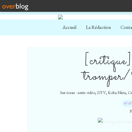
Accueil
La Rédaction
Conta
[critique
tromper/
,
,
,
Sur écran : sortie vidéo
DTV
Koba Films
Ci
07.0
P