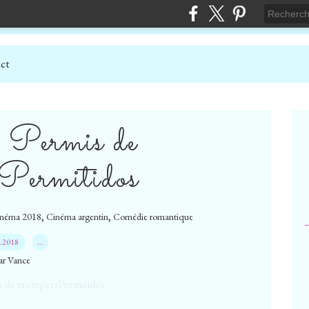
ct
] Permis de
Permitidos
,
,
néma 2018
Cinéma argentin
Comédie romantique
7.2018
…
ar Vance