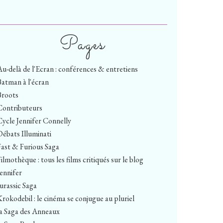
Pages
Au-delà de l'Ecran : conférences & entretiens
Batman à l'écran
Broots
Contributeurs
Cycle Jennifer Connelly
Débats Illuminati
Fast & Furious Saga
ilmothèque : tous les films critiqués sur le blog
Jennifer
Jurassic Saga
Krokodebil : le cinéma se conjugue au pluriel
la Saga des Anneaux