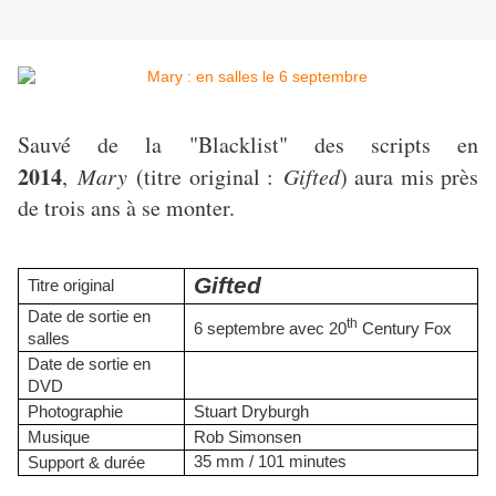
Sauvé de la "Blacklist" des scripts en
2014
,
Mary
(titre original :
Gifted
) aura mis près
de trois ans à se monter.
Gifted
Titre original
Date de sortie en
th
6 septembre avec 20
Century Fox
salles
Date de sortie en
DVD
Photographie
Stuart Dryburgh
Musique
Rob Simonsen
35 mm / 101 minutes
Support & durée