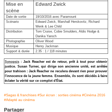
Mise en
Edward Zwick
scène
Date de sortie
19/10/2016 avec Paramount
Scénario
Edward Zwick, Marshall Herskovitz, Richard
Wenk & Lee Child
Distribution
Tom Cruise, Cobie Smulders, Aldis Hodge &
Danika Yaroch
Photographie
Oliver Wood
Musique
Henry Jackman
Support & durée
2.35 : 1 / 118 minutes
Synopsis
:
Jack Reacher est de retour, prêt à tout pour obtenir
justice. Susan Turner, qui dirige son ancienne unité, est arrêtée
pour trahison : Jack Reacher ne reculera devant rien pour prouver
l'innocence de la jeune femme. Ensemble, ils sont décidés à faire
éclater la vérité sur ce complot d'État.
#Sagas & franchises
#Sur écran : sorties cinéma
#Cinéma 2016
#Adapté au cinéma
Partager