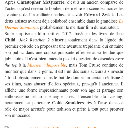
Christopher McQuarrie
Après
, c’est à un ancien comparse de
l’acteur qu’est revenu le bonheur de mettre en scène les nouvelles
Edward Zwick
aventures de l’ex-militaire badass, à savoir
. Les
deux artistes avaient déjà collaboré ensemble dans le grandiose
Le
Dernier Samouraï
, probablement le meilleur film du réalisateur.
Lee
Suite surprise au film sorti en 2012, basé sur les livres de
Child
,
Jack Reacher 2
s’inscrit totalement dans la lignée du
premier épisode en proposant une aventure trépidante qui entraîne
son public dans une course poursuite effrénée aussi tendue que
jubilatoire. Il n’est bien entendu pas ici question de cascades
over
the top
à la
Mission : Impossible
, mais Tom Cruise continue de
montrer que dans le genre, il est l’un des seuls acteurs à s’investir
à fond physiquement dans le but de donner un certain réalisme à
ses films, sans abuser d’effets spéciaux, presqu’à l’ancienne. Il
affiche une forme impressionnante pour son âge et partage son
enthousiasme et son énergie avec l’ensemble du casting,
Cobie Smulders
notamment sa partenaire
très à l’aise dans ce
rôle de major accusée pour trahison et prête à tout pour prouver
son innocence.