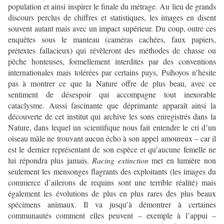
population et ainsi inspirer le finale du métrage. Au lieu de grands
discours perclus de chiffres et statistiques, les images en disent
souvent autant mais avec un impact supérieur. Du coup, outre ces
enquêtes sous le manteau (caméras cachées, faux papiers,
prétextes fallacieux) qui révèleront des méthodes de chasse ou
pêche honteuses, formellement interdites par des conventions
internationales mais tolérées par certains pays, Psihoyos n’hésite
pas à montrer ce que la Nature offre de plus beau, avec ce
sentiment de désespoir qui accompagne tout inexorable
cataclysme. Aussi fascinante que déprimante apparaît ainsi la
découverte de cet institut qui archive les sons enregistrés dans la
Nature, dans lequel un scientifique nous fait entendre le cri d’un
oiseau mâle ne trouvant aucun écho à son appel amoureux – car il
est le dernier représentant de son espèce et qu’aucune femelle ne
lui répondra plus jamais.
Racing extinction
met en lumière non
seulement les mensonges flagrants des exploitants (les images du
commerce d’ailerons de requins sont une terrible réalité) mais
également les évolutions de plus en plus rares des plus beaux
spécimens animaux. Il va jusqu’à démontrer à certaines
communautés comment elles peuvent – exemple à l’appui –