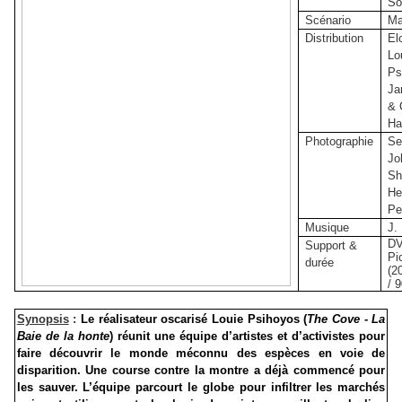
So
Scénario
Ma
Distribution
El
Lo
Ps
Ja
& 
Ha
Photographie
Se
Jo
Sh
He
Pe
Musique
J.
DV
Support &
Pi
durée
(2
/ 
Synopsis
:
Le réalisateur oscarisé Louie Psihoyos (
The Cove - La
Baie de la honte
) réunit une équipe d’artistes et d’activistes pour
faire découvrir le monde méconnu des espèces en voie de
disparition. Une course contre la montre a déjà commencé pour
les sauver. L’équipe parcourt le globe pour infiltrer les marchés