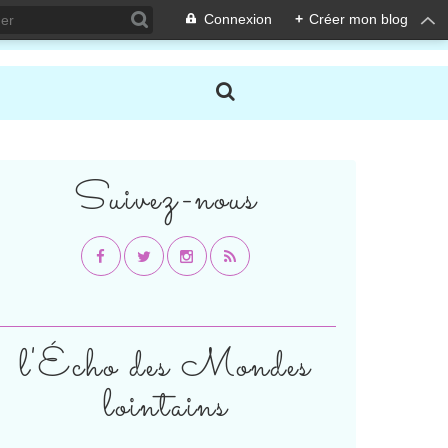
Connexion
+
Créer mon blog
Suivez-nous
l'Écho des Mondes
lointains