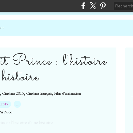
ct
t Prince : l'histoire
 histoire
,
,
,
Cinéma 2015
Cinéma français
Film d'animation
7.2015
…
Par Nico