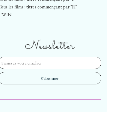
Tous les films : titres commençant par "R"
TWIN
Newsletter