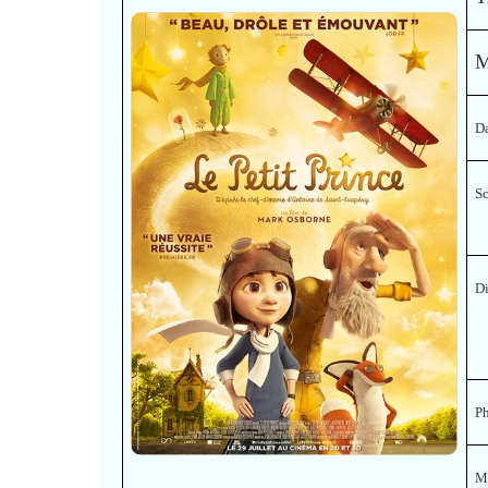
M
Da
S
Di
P
M