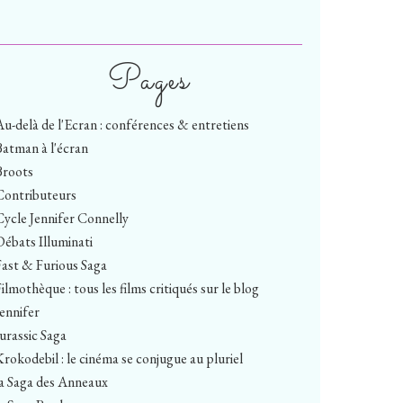
Pages
Au-delà de l'Ecran : conférences & entretiens
Batman à l'écran
Broots
Contributeurs
Cycle Jennifer Connelly
Débats Illuminati
Fast & Furious Saga
ilmothèque : tous les films critiqués sur le blog
Jennifer
Jurassic Saga
Krokodebil : le cinéma se conjugue au pluriel
la Saga des Anneaux