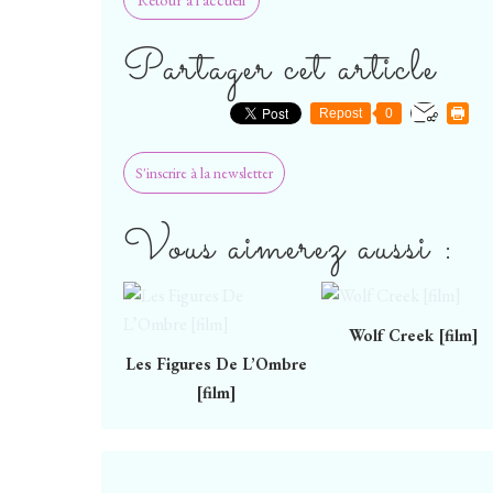
Partager cet article
Repost
0
S'inscrire à la newsletter
Vous aimerez aussi :
Wolf Creek [film]
Les Figures De L’Ombre
[film]