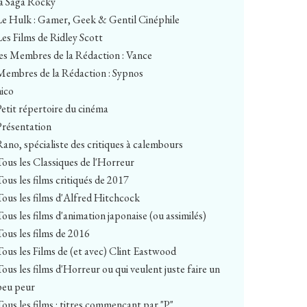
la Saga Rocky
Le Hulk : Gamer, Geek & Gentil Cinéphile
Les Films de Ridley Scott
les Membres de la Rédaction : Vance
Membres de la Rédaction : Sypnos
nico
Petit répertoire du cinéma
Présentation
Rano, spécialiste des critiques à calembours
Tous les Classiques de l'Horreur
Tous les films critiqués de 2017
Tous les films d'Alfred Hitchcock
Tous les films d'animation japonaise (ou assimilés)
Tous les films de 2016
Tous les Films de (et avec) Clint Eastwood
Tous les films d'Horreur ou qui veulent juste faire un
peu peur
Tous les films : titres commençant par "P"