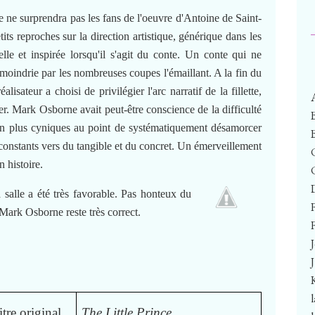
 ne surprendra pas les fans de l'oeuvre d'Antoine de Saint-
s reproches sur la direction artistique, générique dans les
belle et inspirée lorsqu'il s'agit du conte. Un conte qui ne
moindrie par les nombreuses coupes l'émaillant. A la fin du
réalisateur a choisi de privilégier l'arc narratif de la fillette,
er. Mark Osborne avait peut-être conscience de la difficulté
s en plus cyniques au point de systématiquement désamorcer
 constants vers du tangible et du concret. Un émerveillement
n histoire.
 salle a été très favorable. Pas honteux du
Mark Osborne reste très correct.
F
itre original
The Little Prince