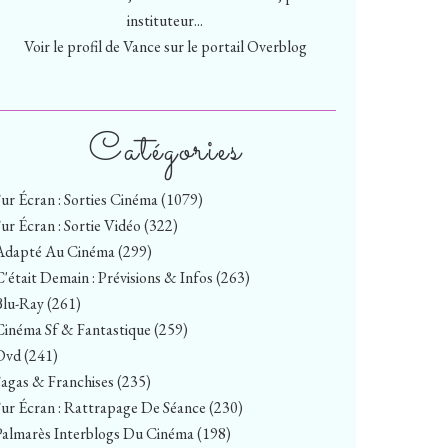
instituteur...
Voir le profil de
Vance
sur le portail Overblog
Catégories
Sur Écran : Sorties Cinéma
(1079)
Sur Écran : Sortie Vidéo
(322)
Adapté Au Cinéma
(299)
C'était Demain : Prévisions & Infos
(263)
Blu-Ray
(261)
Cinéma Sf & Fantastique
(259)
Dvd
(241)
Sagas & Franchises
(235)
Sur Écran : Rattrapage De Séance
(230)
Palmarès Interblogs Du Cinéma
(198)