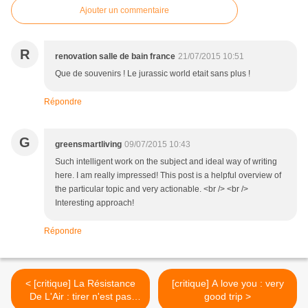
Ajouter un commentaire
R
renovation salle de bain france
21/07/2015 10:51
Que de souvenirs ! Le jurassic world etait sans plus !
Répondre
G
greensmartliving
09/07/2015 10:43
Such intelligent work on the subject and ideal way of writing
here. I am really impressed! This post is a helpful overview of
the particular topic and very actionable. <br /> <br />
Interesting approach!
Répondre
< [critique] La Résistance
[critique] A love you : very
De L'Air : tirer n'est pas
good trip >