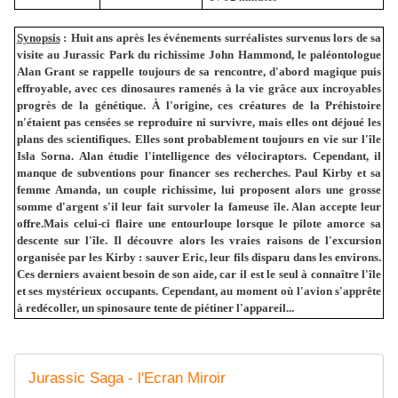
Synopsis
:
Huit ans après les événements surréalistes survenus lors de sa
visite au Jurassic Park du richissime John Hammond, le paléontologue
Alan Grant se rappelle toujours de sa rencontre, d'abord magique puis
effroyable, avec ces dinosaures ramenés à la vie grâce aux incroyables
progrès de la génétique. À l'origine, ces créatures de la Préhistoire
n'étaient pas censées se reproduire ni survivre, mais elles ont déjoué les
plans des scientifiques. Elles sont probablement toujours en vie sur l'île
Isla Sorna. Alan étudie l'intelligence des vélociraptors. Cependant, il
manque de subventions pour financer ses recherches. Paul Kirby et sa
femme Amanda, un couple richissime, lui proposent alors une grosse
somme d'argent s'il leur fait survoler la fameuse île. Alan accepte leur
offre.Mais celui-ci flaire une entourloupe lorsque le pilote amorce sa
descente sur l'île. Il découvre alors les vraies raisons de l'excursion
organisée par les Kirby : sauver Eric, leur fils disparu dans les environs.
Ces derniers avaient besoin de son aide, car il est le seul à connaître l'île
et ses mystérieux occupants. Cependant, au moment où l'avion s'apprête
à redécoller, un spinosaure tente de piétiner l'appareil...
Jurassic Saga - l'Ecran Miroir