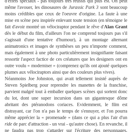
d'effets spéciaux - pas toujours très réussis qui plus est. On peut
même l'avouer, les dinosaures de
Jurassic Park 3
sont beaucoup
moins crédibles que ceux de l'oeuvre d'origine. La faute à une
mise en scène peu inspirée enlevant toute tension (en témoigne le
fait d'avoir montré un vélociraptor pendant le rêve d'
Alan Grant
dès le début du film, d'ailleurs l'on ne comprend toujours pas s'il
s'agissait d'une tentative d'humour), à un montage alternant
animatronics et images de synthèses un peu n'importe comment,
mais également à une photo particulièrement insignifiante faisant
ressortir l'aspect factice de ces créatures que les designers ont en
outre voulu « moderniser » (comprenez qu'ils ont ajouté quelques
plumes aux vélociraptors ainsi que des couleurs plus vives).
Néanmoins Joe Johnston, qui avait tellement insisté auprès de
Steven Spielberg pour reprendre les manettes de la franchise,
parvient malgré tout à emballer quelques scènes qui sortent donc
du lot, dont une super incursion dans un gigantesque dôme
abritant des ptéranodons coriaces. Evidemment, le film est
distrayant, car l'on n'a pas le temps de s'ennuyer, et l'on pourra
même apprécier la « promenade » (dans ce qui a plus l'air d'un
ride
de parc d'attraction - un vrai - qu'autre chose). En revanche, il
ne faudra pas trop s'attarder sur l'écriture des personnages,