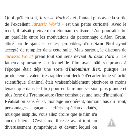
Quoi qu'il en soit,
Jurassic Park 3
- et d'autant plus avec la sortie
de l'excellent
Jurassic World
- est une petite curiosité. Avec le
recul, il faisait preuve d'un étonnant cynisme. L'on pourrait faire
un parallèle entre les motivations du personnage d'Alan Grant,
attiré par le gain, et celles, probables, d'un
Sam Neil
ayant
accepté de rempiler dans cette suite. Mais surtout, le discours de
Jurassic World
prend tout son sens devant
Jurassic Park 3
. Le
fameux spinosaure sur lequel le film avait bâti sa promo à
l'époque était déjà une sorte d'
Indominus Rex
, puisque les
producteurs avaient très rapidement décidé d'écarter toute véracité
scientifique (l'animal était vraisemblablement piscivore et moins
tenace que dans le film) pour en faire une version plus grande et
plus forte du Tyrannosaure (leur combat est une note d'intention).
Réalisation sans éclat, montage incohérent, humour bas du front,
personnages
agaçants, effets spéciaux datés,
musique insipide, vous allez croire que le film n'a
aucun intérêt. C'est faux, il reste avant tout un
divertissement sympathique et devant lequel on