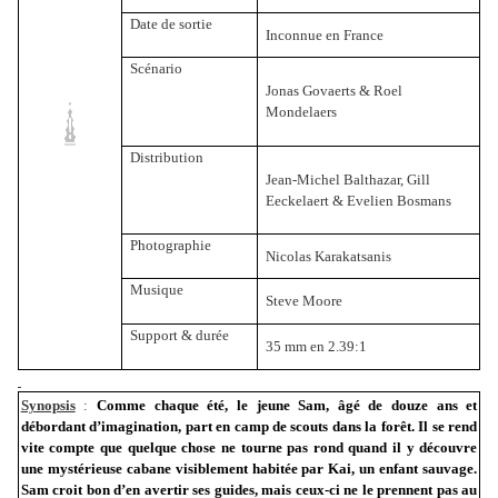
Date de sortie
Inconnue en France
Scénario
Jonas Govaerts & Roel
Mondelaers
Distribution
Jean-Michel Balthazar, Gill
Eeckelaert & Evelien Bosmans
Photographie
Nicolas Karakatsanis
Musique
Steve Moore
Support & durée
35 mm
en 2.39:1
Synopsis
:
Comme chaque été, le jeune Sam, âgé de douze ans et
débordant d’imagination, part en camp de scouts dans la forêt. Il se rend
vite compte que quelque chose ne tourne pas rond quand il y découvre
une mystérieuse cabane visiblement habitée par Kai, un enfant sauvage.
Sam croit bon d’en avertir ses guides, mais ceux-ci ne le prennent pas au