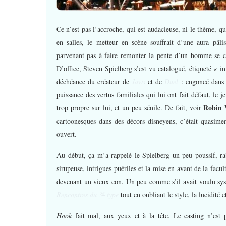
Ce n’est pas l’accroche, qui est audacieuse, ni le thème, qu
en salles, le metteur en scène souffrait d’une aura pâl
parvenant pas à faire remonter la pente d’un homme se c
D’office, Steven Spielberg s’est vu catalogué, étiqueté « in
déchéance du créateur de
Jaws
et de
Duel
: engoncé dans 
puissance des vertus familiales qui lui ont fait défaut, le 
Robin 
trop propre sur lui, et un peu sénile. De fait, voir
cartoonesques dans des décors disneyens, c’était quasime
ouvert.
Au début, ça m’a rappelé le Spielberg un peu poussif, r
sirupeuse, intrigues puériles et la mise en avant de la fac
devenant un vieux con. Un peu comme s’il avait voulu syst
e
Rencontres du 3
type
tout en oubliant le style, la lucidité e
Hook
fait mal, aux yeux et à la tête. Le casting n’est 