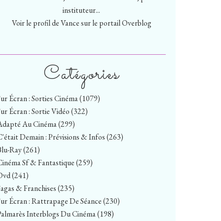
instituteur...
Voir le profil de
Vance
sur le portail Overblog
Catégories
Sur Écran : Sorties Cinéma
(1079)
Sur Écran : Sortie Vidéo
(322)
Adapté Au Cinéma
(299)
C'était Demain : Prévisions & Infos
(263)
Blu-Ray
(261)
Cinéma Sf & Fantastique
(259)
Dvd
(241)
Sagas & Franchises
(235)
Sur Écran : Rattrapage De Séance
(230)
Palmarès Interblogs Du Cinéma
(198)