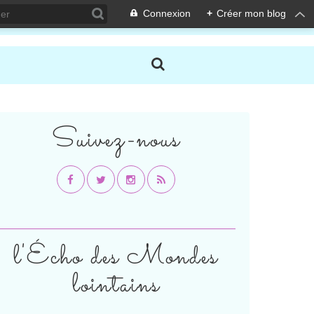
Connexion
+
Créer mon blog
Suivez-nous
l'Écho des Mondes
lointains