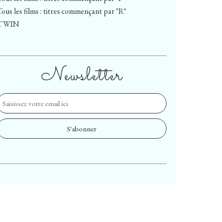
Tous les films : titres commençant par "R"
TWIN
Newsletter