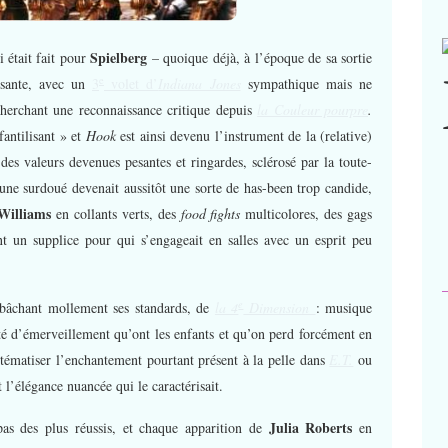
Spielberg
i était fait pour
– quoique déjà, à l’époque de sa sortie
e
issante, avec un
3
volet d’
Indiana Jones
sympathique mais ne
herchant une reconnaissance critique depuis
la Couleur pourpre
.
fantilisant » et
Hook
est ainsi devenu l’instrument de la (relative)
des valeurs devenues pesantes et ringardes, sclérosé par la toute-
jeune surdoué devenait aussitôt une sorte de has-been trop candide,
Williams
en collants verts, des
food fights
multicolores, des gags
nt un supplice pour qui s’engageait en salles avec un esprit peu
e
abâchant mollement ses standards, de
la 4
Dimension
: musique
ulté d’émerveillement qu’ont les enfants et qu’on perd forcément en
ématiser l’enchantement pourtant présent à la pelle dans
E.T.
ou
t l’élégance nuancée qui le caractérisait.
Julia Roberts
pas des plus réussis, et chaque apparition de
en