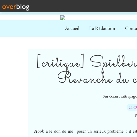
Accueil
La Rédaction
Conta
[critique] Spielb
Revanche du c
Sur écran : rattrapag
24.0
P
Hook
a le don de me poser un sérieux problème : il est 