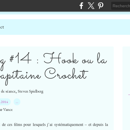
ct
erg #14 : Hook ou la
apitaine Crochet
,
e de séance
Steven Spielberg
3.2014
…
ar Vance
de ces films pour lesquels j’ai systématiquement – et depuis la