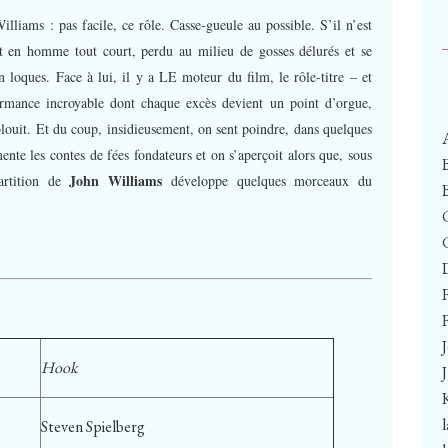
lliams : pas facile, ce rôle. Casse-gueule au possible. S’il n’est
nt en homme tout court, perdu au milieu de gosses délurés et se
loques. Face à lui, il y a LE moteur du film, le rôle-titre – et
rmance incroyable dont chaque excès devient un point d’orgue,
blouit. Et du coup, insidieusement, on sent poindre, dans quelques
nte les contes de fées fondateurs et on s’aperçoit alors que, sous
John Williams
partition de
développe quelques morceaux du
F
Hook
Steven Spielberg