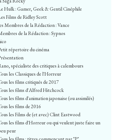
la Saga Rocky
Le Hulk : Gamer, Geek & Gentil Cinéphile
Les Films de Ridley Scott
les Membres de la Rédaction : Vance
Membres de la Rédaction : Sypnos
nico
Petit répertoire du cinéma
Présentation
Rano, spécialiste des critiques à calembours
Tous les Classiques de l'Horreur
Tous les films critiqués de 2017
Tous les films d'Alfred Hitchcock
Tous les films d'animation japonaise (ou assimilés)
Tous les films de 2016
Tous les Films de (et avec) Clint Eastwood
Tous les films d'Horreur ou qui veulent juste faire un
peu peur
Tous les films : titres commençant par "P"