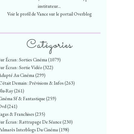
instituteur...
Voir le profil de
Vance
sur le portail Overblog
Catégories
Sur Écran : Sorties Cinéma
(1079)
Sur Écran : Sortie Vidéo
(322)
Adapté Au Cinéma
(299)
C'était Demain : Prévisions & Infos
(263)
Blu-Ray
(261)
Cinéma Sf & Fantastique
(259)
Dvd
(241)
Sagas & Franchises
(235)
Sur Écran : Rattrapage De Séance
(230)
Palmarès Interblogs Du Cinéma
(198)