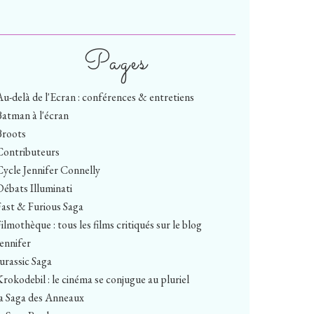
Pages
Au-delà de l'Ecran : conférences & entretiens
Batman à l'écran
Broots
Contributeurs
Cycle Jennifer Connelly
Débats Illuminati
Fast & Furious Saga
ilmothèque : tous les films critiqués sur le blog
Jennifer
Jurassic Saga
Krokodebil : le cinéma se conjugue au pluriel
la Saga des Anneaux