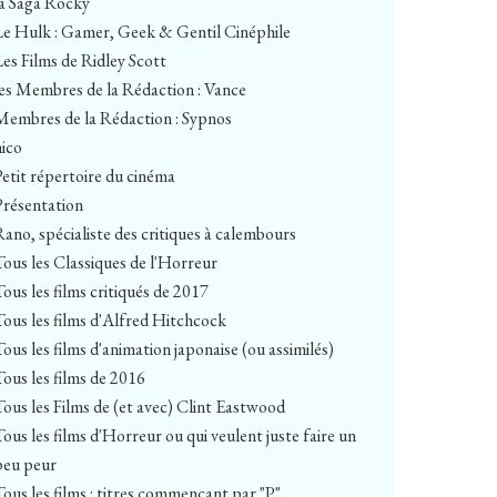
la Saga Rocky
Le Hulk : Gamer, Geek & Gentil Cinéphile
Les Films de Ridley Scott
les Membres de la Rédaction : Vance
Membres de la Rédaction : Sypnos
nico
Petit répertoire du cinéma
Présentation
Rano, spécialiste des critiques à calembours
Tous les Classiques de l'Horreur
Tous les films critiqués de 2017
Tous les films d'Alfred Hitchcock
Tous les films d'animation japonaise (ou assimilés)
Tous les films de 2016
Tous les Films de (et avec) Clint Eastwood
Tous les films d'Horreur ou qui veulent juste faire un
peu peur
Tous les films : titres commençant par "P"