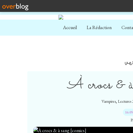
Accueil
La Rédaction
Conta
ve
À crocs & à
,
Vampires
Lectures
16.0
P