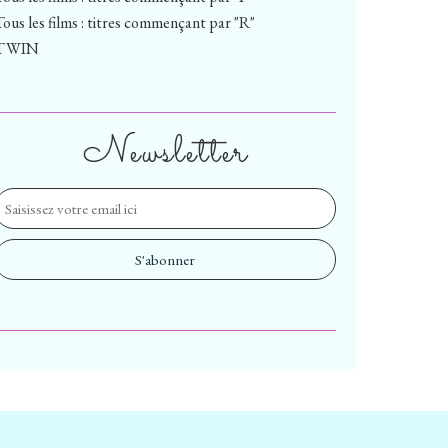
Tous les films : titres commençant par "R"
TWIN
Newsletter