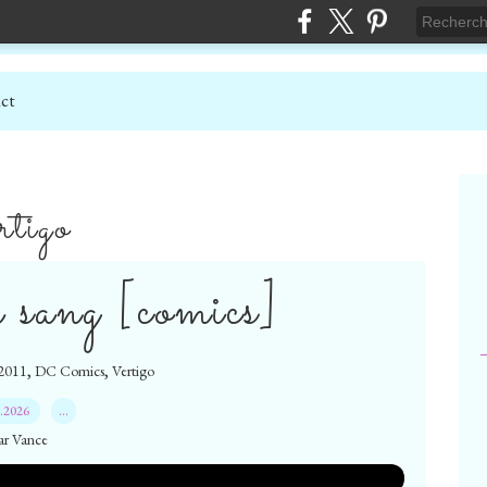
ct
rtigo
 sang [comics]
,
,
 2011
DC Comics
Vertigo
5.2026
…
ar Vance