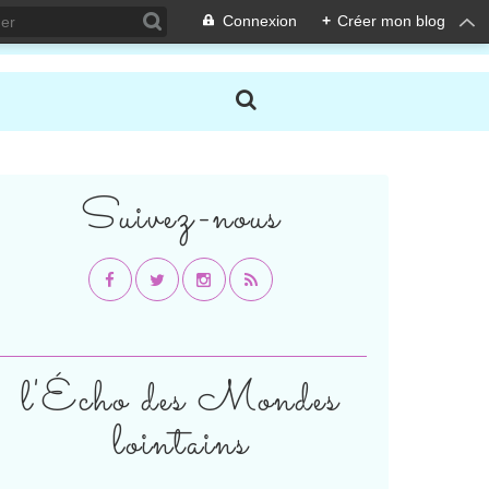
Connexion
+
Créer mon blog
Suivez-nous
l'Écho des Mondes
lointains