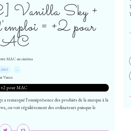
Vanilla Sky +
'emploi = +2 pour
AC
ntre MAC au cinéma
8.2013
…
ar Vance
 a remarqué l'omniprésence des produits de la marque à la
e, on voit régulièrement des ordinateurs puisque le