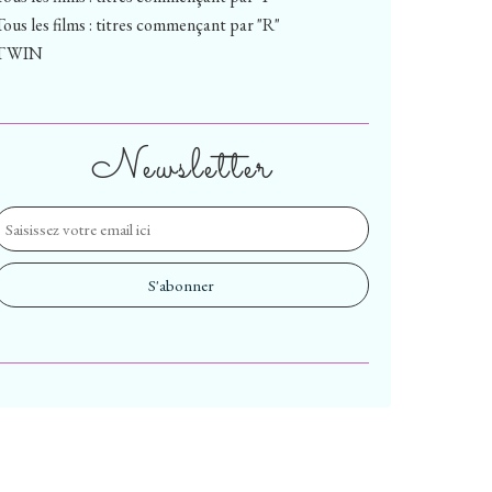
Tous les films : titres commençant par "R"
TWIN
Newsletter