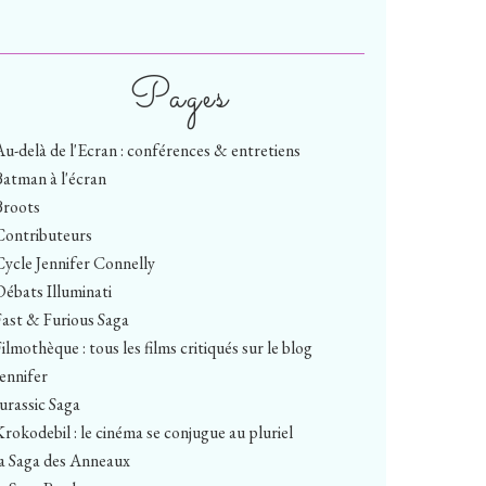
Pages
Au-delà de l'Ecran : conférences & entretiens
Batman à l'écran
Broots
Contributeurs
Cycle Jennifer Connelly
Débats Illuminati
Fast & Furious Saga
ilmothèque : tous les films critiqués sur le blog
Jennifer
Jurassic Saga
Krokodebil : le cinéma se conjugue au pluriel
la Saga des Anneaux