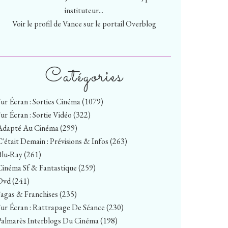
instituteur...
Voir le profil de
Vance
sur le portail Overblog
Catégories
Sur Écran : Sorties Cinéma
(1079)
Sur Écran : Sortie Vidéo
(322)
Adapté Au Cinéma
(299)
C'était Demain : Prévisions & Infos
(263)
Blu-Ray
(261)
Cinéma Sf & Fantastique
(259)
Dvd
(241)
Sagas & Franchises
(235)
Sur Écran : Rattrapage De Séance
(230)
Palmarès Interblogs Du Cinéma
(198)