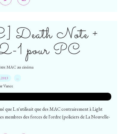
Death Note +
 2-1 pour PC
ntre MAC au cinéma
8.2013
…
ar Vance
qué que L n'utilisait que des MAC contrairement à Light
les membres des forces de l'ordre (policiers de La Nouvelle-