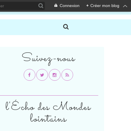
Connexion
+
Créer mon blog
Suivez-nous
l'Écho des Mondes
lointains