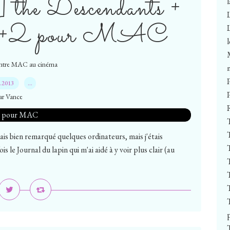
e Descendants +
 = +2 pour MAC
ntre MAC au cinéma
8.2013
…
ar Vance
is bien remarqué quelques ordinateurs, mais j'étais
s le Journal du lapin qui m'ai aidé à y voir plus clair (au