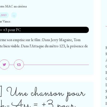
ntre MAC au cinéma
2.2013
…
ar Vance
firme son emprise sur le film : Dans Jerry Maguire, Tom
e bien visible. Dans l'Attaque du métro 123, la présence de
e chanson pour
k-Ass = +3 pour