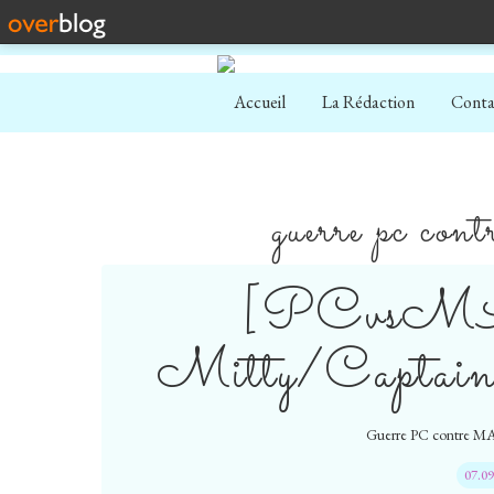
Accueil
La Rédaction
Conta
guerre pc con
[PCvsMA
Mitty/Captain
Guerre PC contre M
07.0