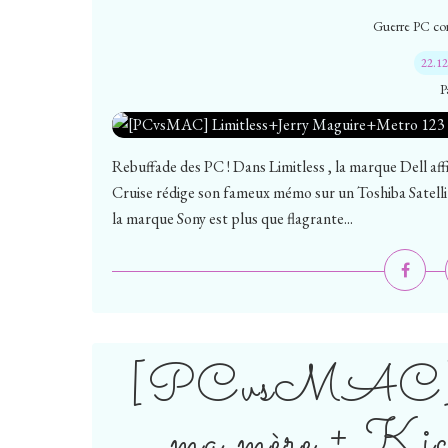
Guerre PC co
22.1
P
Rebuffade des PC ! Dans Limitless , la marque Dell af
Cruise rédige son fameux mémo sur un Toshiba Satellit
la marque Sony est plus que flagrante...
[PCvsMAC] Un
ma mère + Kic