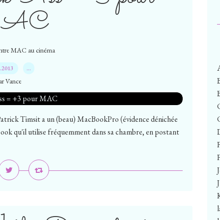
AC
ntre MAC au cinéma
8.2013
…
ar Vance
atrick Timsit a un (beau) MacBookPro (évidence dénichée
ok qu'il utilise fréquemment dans sa chambre, en postant
F