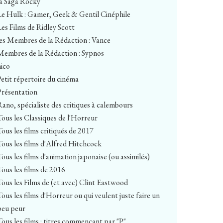
la Saga Rocky
Le Hulk : Gamer, Geek & Gentil Cinéphile
Les Films de Ridley Scott
les Membres de la Rédaction : Vance
Membres de la Rédaction : Sypnos
nico
Petit répertoire du cinéma
Présentation
Rano, spécialiste des critiques à calembours
Tous les Classiques de l'Horreur
Tous les films critiqués de 2017
Tous les films d'Alfred Hitchcock
Tous les films d'animation japonaise (ou assimilés)
Tous les films de 2016
Tous les Films de (et avec) Clint Eastwood
Tous les films d'Horreur ou qui veulent juste faire un
peu peur
Tous les films : titres commençant par "P"