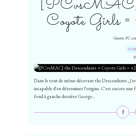
[PCvsMAC] th
Coyote Girls
Guerre PC co
19.0
P
Dans le tout de même décevant the Descendants , j'ava
incapable d'en déterminer l'origine. C'est encore une foi
fond à gauche derrière George...