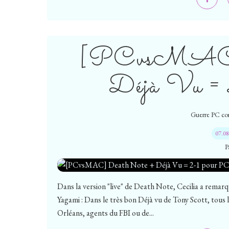
[PCvsMAC] 
Déjà Vu =
Guerre PC co
07.0
P
Dans la version "live" de Death Note, Cecilia a remar
Yagami : Dans le très bon Déjà vu de Tony Scott, tous 
Orléans, agents du FBI ou de...