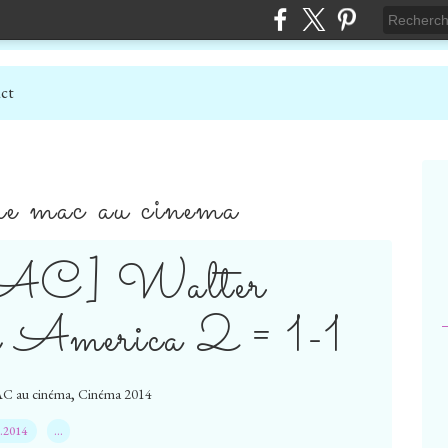
ct
tre mac au cinema
C] Walter
 America 2 = 1-1
,
AC au cinéma
Cinéma 2014
9.2014
…