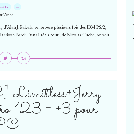
7.2014
…
ar Vance
, d'Alan J. Pakula, on repère plusieurs fois des IBM PS/2,
arrison Ford : Dans Prêt à tout , de Nicolas Cuche, on voit
imitless+Jerry
o 123 = +3 pour
PC