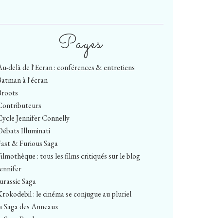
Pages
Au-delà de l'Ecran : conférences & entretiens
Batman à l'écran
Broots
Contributeurs
Cycle Jennifer Connelly
Débats Illuminati
Fast & Furious Saga
ilmothèque : tous les films critiqués sur le blog
Jennifer
Jurassic Saga
Krokodebil : le cinéma se conjugue au pluriel
la Saga des Anneaux