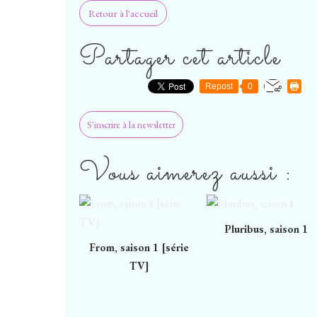
Retour à l'accueil
Partager cet article
Repost
0
S'inscrire à la newsletter
Vous aimerez aussi :
Pluribus, saison 1
From, saison 1 [série
TV]