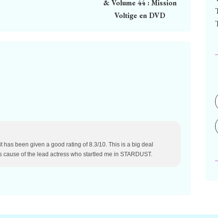
& Volume 44 : Mission
Voltige en DVD
it has been given a good rating of 8.3/10. This is a big deal
is cause of the lead actress who startled me in STARDUST.