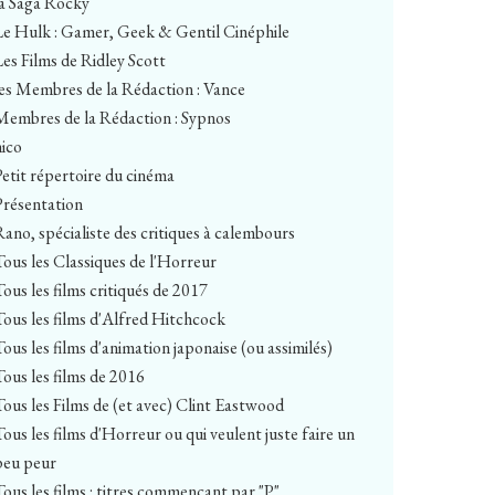
la Saga Rocky
Le Hulk : Gamer, Geek & Gentil Cinéphile
Les Films de Ridley Scott
les Membres de la Rédaction : Vance
Membres de la Rédaction : Sypnos
nico
Petit répertoire du cinéma
Présentation
Rano, spécialiste des critiques à calembours
Tous les Classiques de l'Horreur
Tous les films critiqués de 2017
Tous les films d'Alfred Hitchcock
Tous les films d'animation japonaise (ou assimilés)
Tous les films de 2016
Tous les Films de (et avec) Clint Eastwood
Tous les films d'Horreur ou qui veulent juste faire un
peu peur
Tous les films : titres commençant par "P"