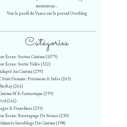
instituteur...
Voir le profil de
Vance
sur le portail Overblog
Catégories
Sur Écran : Sorties Cinéma
(1079)
Sur Écran : Sortie Vidéo
(322)
Adapté Au Cinéma
(299)
C'était Demain : Prévisions & Infos
(263)
Blu-Ray
(261)
Cinéma Sf & Fantastique
(259)
Dvd
(241)
Sagas & Franchises
(235)
Sur Écran : Rattrapage De Séance
(230)
Palmarès Interblogs Du Cinéma
(198)