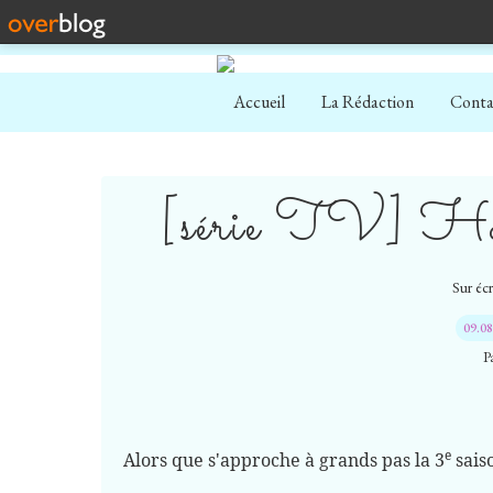
Accueil
La Rédaction
Conta
[série TV] Hom
Sur écr
09.0
P
e
Alors que s'approche à grands pas la 3
sais