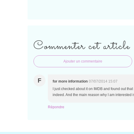
Commenter cet article
Ajouter un commentaire
F
for more information
07/07/2014 15:07
I just checked about it on IMDB and found out that 
indeed. And the main reason why I am interested 
Répondre