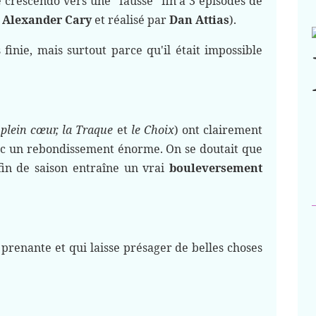
 crescendo vers une "fausse" fin à 3 épisodes de
r
Alexander Cary
et réalisé par
Dan Attias
).
 finie, mais surtout parce qu'il était impossible
plein cœur, la Traque
et
le Choix
) ont clairement
ec un rebondissement énorme. On se doutait que
fin de saison entraîne un vrai
bouleversement
 prenante et qui laisse présager de belles choses