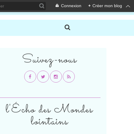
Connexion
+
Créer mon blog
Suivez-nous
l'Écho des Mondes
lointains