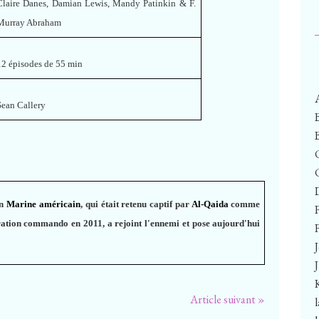
Claire Danes, Damian Lewis, Mandy Patinkin & F.
Murray Abraham
12 épisodes de 55 min
Sean Callery
un
Marine américain
, qui était retenu captif par
Al-Qaida
comme
ération commando en 2011, a rejoint l'ennemi et pose aujourd'hui
F
Article suivant »