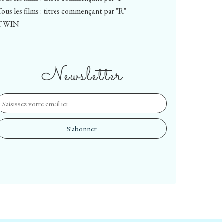
Tous les films : titres commençant par "R"
TWIN
Newsletter