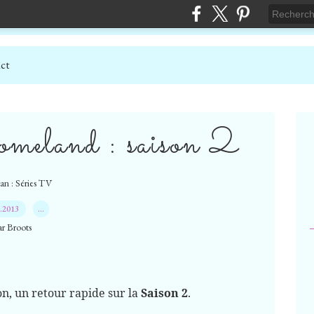
ct
eland : saison 2
an : Séries TV
8.2013
…
ar Broots
on, un retour rapide sur la
Saison 2
.