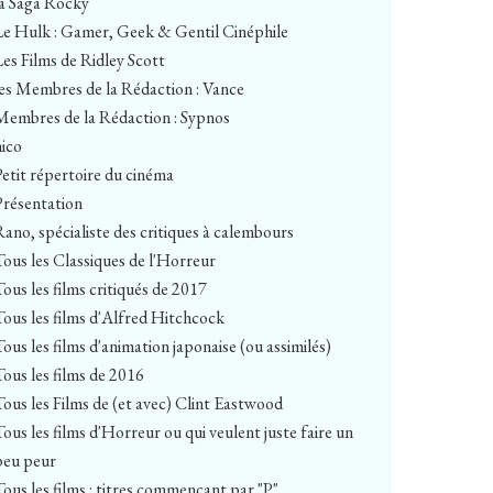
la Saga Rocky
Le Hulk : Gamer, Geek & Gentil Cinéphile
Les Films de Ridley Scott
les Membres de la Rédaction : Vance
Membres de la Rédaction : Sypnos
nico
Petit répertoire du cinéma
Présentation
Rano, spécialiste des critiques à calembours
Tous les Classiques de l'Horreur
Tous les films critiqués de 2017
Tous les films d'Alfred Hitchcock
Tous les films d'animation japonaise (ou assimilés)
Tous les films de 2016
Tous les Films de (et avec) Clint Eastwood
Tous les films d'Horreur ou qui veulent juste faire un
peu peur
Tous les films : titres commençant par "P"