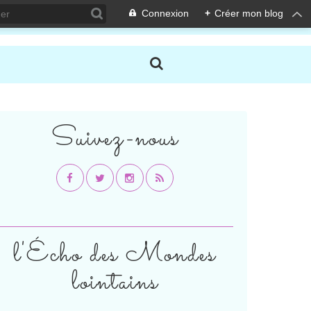
Connexion
+
Créer mon blog
Suivez-nous
l'Écho des Mondes
lointains