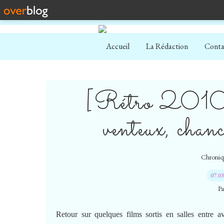
Accueil
La Rédaction
Conta
[Rétro 2010]
venteux, chan
Chroniq
07.0
Pa
Retour sur quelques films sortis en salles entre a