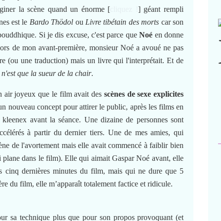
maginer la scène quand un énorme [
cliquez !
] géant rempli
nes est le
Bardo Thödol
ou
Livre tibétain des morts
car son
ouddhique. Si je dis excuse, c'est parce que
Noé
en donne
ent lors de mon avant-première, monsieur Noé a avoué ne pas
re (ou une traduction) mais un livre qui l'interprétait. Et de
 n'est que la sueur de la chair
.
n air joyeux que le film avait des
scènes de sexe explicites
n nouveau concept pour attirer le public, après les films en
de kleenex avant la séance. Une dizaine de personnes sont
accélérés à partir du dernier tiers. Une de mes amies, qui
ène de l'avortement mais elle avait commencé à faiblir bien
plane dans le film). Elle qui aimait Gaspar Noé avant, elle
les cinq dernières minutes du film, mais qui ne dure que 5
re du film, elle m’apparaît totalement factice et ridicule.
our sa technique plus que pour son propos provoquant (et