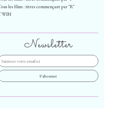
Tous les films : titres commençant par "R"
TWIN
Newsletter