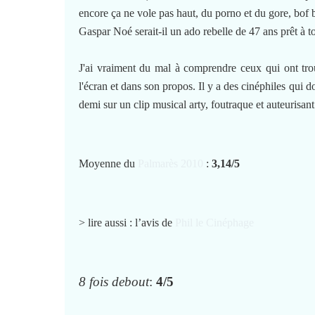
encore ça ne vole pas haut, du porno et du gore, bof 
Gaspar Noé serait-il un ado rebelle de 47 ans prêt à 
J'ai vraiment du mal à comprendre ceux qui ont tr
l'écran et dans son propos. Il y a des cinéphiles qui 
demi sur un clip musical arty, foutraque et auteurisant
Moyenne du
Palmarès 2010
:
3,14/5
> lire aussi : l’avis de
Phil le Cinéphage
8 fois debout
:
4/5