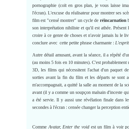
pornographie (coït en gros plan, je vous laisse i
l'écran). L'excuse du réalisateur pour montrer ses scè
film est "censé montrer" un cycle de
réincarnation
b
son interprétation nihiliste et qu'il est athée. Prés
croire à ce genre de choses et n'avoir jamais lu le liv
conclure avec cette petite phrase charmante :
L'esprit
Autre détail amusant, avant la séance, il a répété d'u
(au moins 5 fois en 10 minutes). C'est probablement u
3D, les films qui nécessitent l'achat d'un paquet 
sorties avant la fin du film et les départs se sont 
m'accompagnait, a quitté la salle au moment de la sc
avant (il y a comme un soupçon malsain d'inceste qui 
a été servie. Il y aussi une révélation finale dans 
secondes à l'écran : censée changer la perception entiè
Comme
Avatar, Enter the void
est un film à voir p