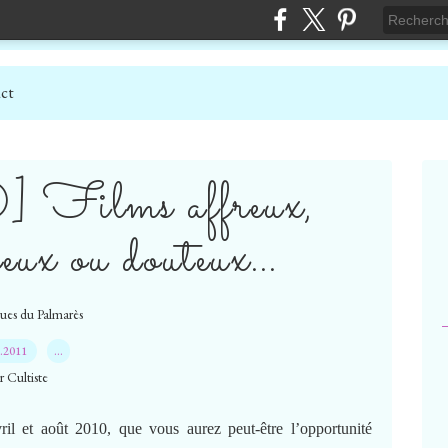
ct
 Films affreux,
ceux ou douteux…
ues du Palmarès
3.2011
…
r Cultiste
vril et août 2010, que vous aurez peut-être l’opportunité