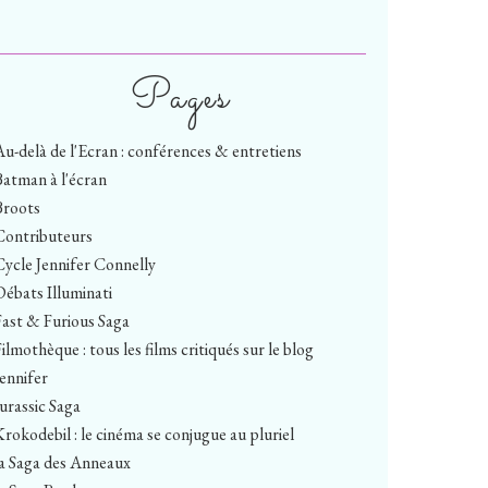
Pages
Au-delà de l'Ecran : conférences & entretiens
Batman à l'écran
Broots
Contributeurs
Cycle Jennifer Connelly
Débats Illuminati
Fast & Furious Saga
ilmothèque : tous les films critiqués sur le blog
Jennifer
Jurassic Saga
Krokodebil : le cinéma se conjugue au pluriel
la Saga des Anneaux