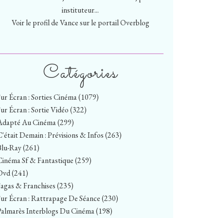
instituteur...
Voir le profil de
Vance
sur le portail Overblog
Catégories
Sur Écran : Sorties Cinéma
(1079)
Sur Écran : Sortie Vidéo
(322)
Adapté Au Cinéma
(299)
C'était Demain : Prévisions & Infos
(263)
Blu-Ray
(261)
Cinéma Sf & Fantastique
(259)
Dvd
(241)
Sagas & Franchises
(235)
Sur Écran : Rattrapage De Séance
(230)
Palmarès Interblogs Du Cinéma
(198)