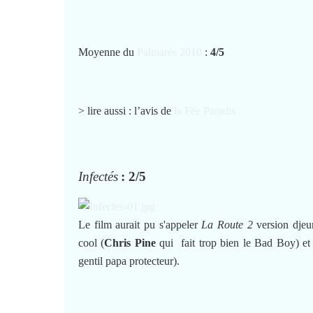
Moyenne du
Palmarès 2010
:
4/5
> lire aussi : l’avis de
la Fée Paradis
Infectés
: 2/5
Le film aurait pu s'appeler
La Route 2
version djeun
cool (
Chris Pine
qui fait trop bien le Bad Boy) et
gentil papa protecteur).