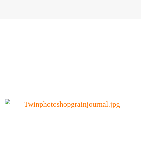
TWIN
A.K.A. "Mister Ciné"