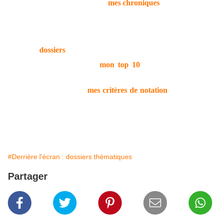
§
Cliquez ici pour voir
mes chroniques
sur le cinéma,
mes impressions sur des films ou des personnages du
VIIe Art.
§
Vous pouvez également consulter la liste des
dossiers
que j’ai fait paraître sur le blog.
§
Retrouvez ici
mon top 10
cinématographique,
susceptible de changer à chaque coup de cœur.
§
Consultez ici
mes critères de notation
, un barème
forcément subjectif mais qui vous aidera à y voir plus
clair d’un coup d’œil.
#Derrière l'écran : dossiers thématiques
Partager