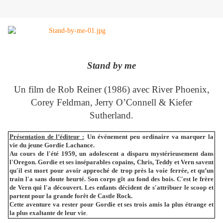
Stand by me
Un film de Rob Reiner (1986) avec River Phoenix,
Corey Feldman, Jerry O’Connell & Kiefer
Sutherland.
Présentation de l’éditeur :
Un événement peu ordinaire va marquer la
vie du jeune Gordie Lachance.
Au cours de l'été 1959, un adolescent a disparu mystérieusement dans
l'Oregon. Gordie et ses inséparables copains, Chris, Teddy et Vern savent
qu'il est mort pour avoir approché de trop près la voie ferrée, et qu’un
train l'a sans doute heurté. Son corps gît au fond des bois. C'est le frère
de Vern qui l'a découvert. Les enfants décident de s'attribuer le scoop et
partent pour la grande forêt de Castle Rock.
Cette aventure va rester pour Gordie et ses trois amis la plus étrange et
la plus exaltante de leur vie
.