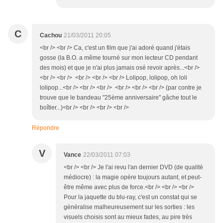
C
Cachou
21/03/2011 20:05
<br /> <br /> Ca, c'est un film que j'ai adoré quand j'étais
gosse (la B.O. a même tourné sur mon lecteur CD pendant
des mois) et que je n'ai plus jamais osé revoir après...<br />
<br /> <br /> <br /> <br /> <br /> Lolipop, lolipop, oh loli
lolipop...<br /> <br /> <br /> <br /> <br /> <br /> (par contre je
trouve que le bandeau "25ème anniversaire" gâche tout le
boîtier...)<br /> <br /> <br /> <br />
Répondre
V
Vance
22/03/2011 07:03
<br /> <br /> Je l'ai revu l'an dernier DVD (de qualité
médiocre) : la magie opère toujours autant, et peut-
être même avec plus de force.<br /> <br /> <br />
Pour la jaquette du blu-ray, c'est un constat qui se
généralise malheureusement sur les sorties : les
visuels choisis sont au mieux fades, au pire très