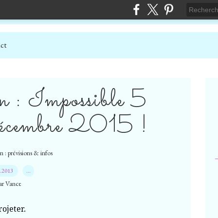
ct
n : Impossible 5
décembre 2015 !
 : prévisions & infos
1.2013
…
ar Vance
rojeter.