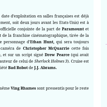
date d’exploitation en salles françaises est déjà
ment, soit deux jours avant les Etats-Unis) est à
officielle conjointe de la part de
Paramount
et
t de la franchise cinématographique, tirée de la
le personnage d’
Ethan Hunt,
qui sera toujours
a caméra de
Christopher McQuarrie
cette fois
), et sur un script signé
Drew Pearce
(qui avait
’auteur de celui de
Sherlock Holmes 3
). Cruise est
ciété
Bad Robot
de
J.J. Abrams.
e même
Ving Rhames
sont pressentis pour le reste