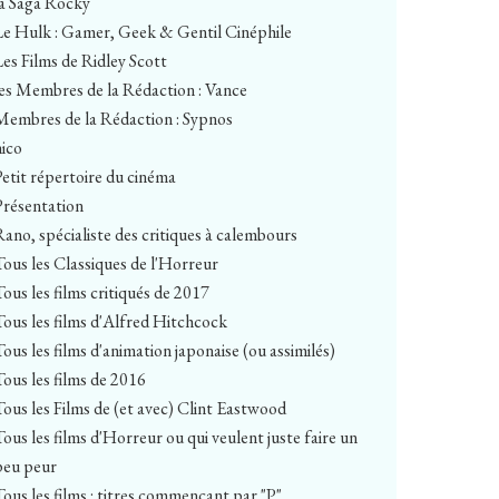
la Saga Rocky
Le Hulk : Gamer, Geek & Gentil Cinéphile
Les Films de Ridley Scott
les Membres de la Rédaction : Vance
Membres de la Rédaction : Sypnos
nico
Petit répertoire du cinéma
Présentation
Rano, spécialiste des critiques à calembours
Tous les Classiques de l'Horreur
Tous les films critiqués de 2017
Tous les films d'Alfred Hitchcock
Tous les films d'animation japonaise (ou assimilés)
Tous les films de 2016
Tous les Films de (et avec) Clint Eastwood
Tous les films d'Horreur ou qui veulent juste faire un
peu peur
Tous les films : titres commençant par "P"