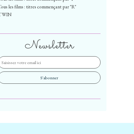
Tous les films : titres commençant par "R"
TWIN
Newsletter