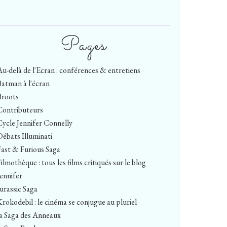
Pages
Au-delà de l'Ecran : conférences & entretiens
Batman à l'écran
Broots
Contributeurs
Cycle Jennifer Connelly
Débats Illuminati
Fast & Furious Saga
ilmothèque : tous les films critiqués sur le blog
Jennifer
Jurassic Saga
Krokodebil : le cinéma se conjugue au pluriel
la Saga des Anneaux