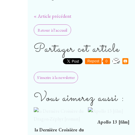
« Article précédent
Retour à l'accueil
Partager cet article
Repost
0
S'inscrire à la newsletter
Vous aimerez aussi :
Apollo 13 [film]
la Dernière Croisière du