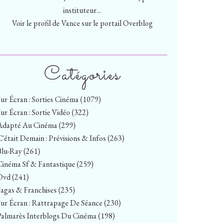
instituteur...
Voir le profil de
Vance
sur le portail Overblog
Catégories
Sur Écran : Sorties Cinéma
(1079)
Sur Écran : Sortie Vidéo
(322)
Adapté Au Cinéma
(299)
C'était Demain : Prévisions & Infos
(263)
Blu-Ray
(261)
Cinéma Sf & Fantastique
(259)
Dvd
(241)
Sagas & Franchises
(235)
Sur Écran : Rattrapage De Séance
(230)
Palmarès Interblogs Du Cinéma
(198)