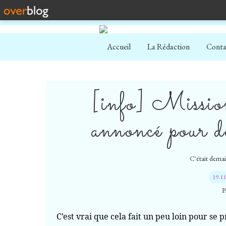
Accueil
La Rédaction
Conta
[info] Missio
annoncé pour 
C'était demain
19.1
P
C’est vrai que cela fait un peu loin pour se p