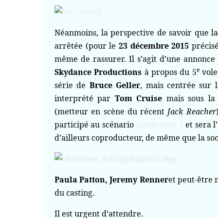
Néanmoins, la perspective de savoir que la 
arrêtée (pour le
23 décembre 2015
précisé
même de rassurer. Il s’agit d’une annonce 
e
Skydance Productions
à propos du 5
vole
série de
Bruce Geller
, mais centrée sur 
interprété par
Tom Cruise
mais sous l
(metteur en scène du récent
Jack Reacher
participé au scénario
d’
Iron Man 3
et sera l
d’ailleurs coproducteur, de même que la so
Paula Patton, Jeremy Renner
et peut-êtr
du casting.
Il est urgent d’attendre.