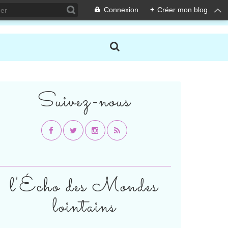
Connexion
+
Créer mon blog
Suivez-nous
l'Écho des Mondes
lointains