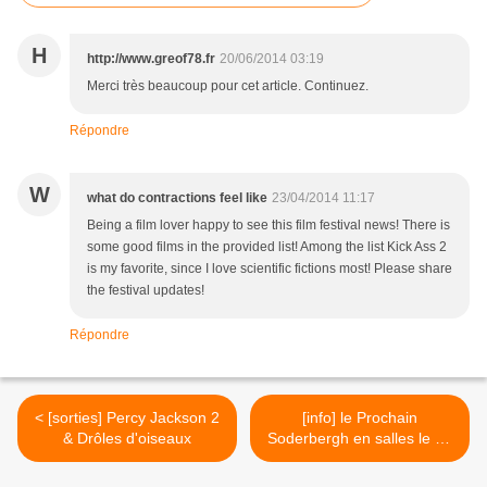
H
http://www.greof78.fr
20/06/2014 03:19
Merci très beaucoup pour cet article. Continuez.
Répondre
W
what do contractions feel like
23/04/2014 11:17
Being a film lover happy to see this film festival news! There is
some good films in the provided list! Among the list Kick Ass 2
is my favorite, since I love scientific fictions most! Please share
the festival updates!
Répondre
< [sorties] Percy Jackson 2
[info] le Prochain
& Drôles d'oiseaux
Soderbergh en salles le 18
septembre ! >