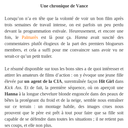
Une chronique de Vance
Lorsqu’on n’a en tête que la volonté de voir un bon film après
trois semaines de travail intense, on est parfois un peu perdu
devant la programmation estivale. Heureusement, et encore une
fois, le
Palmarès
est là pour ça.
Hanna
avait suscité des
commentaires plutôt élogieux de la part des premiers blogueurs
membres, et cela a suffi pour me convaincre sans avoir vu ne
serait-ce qu’un petit trailer.
Le résumé disponible sur tous les bons sites a de quoi intéresser et
attirer les amateurs de films d’action : on y évoque une jeune fille
élevée par
un agent de la CIA
, surentraînée façon
Hit Girl
dans
Kick Ass.
Et de fait, la première séquence, où on aperçoit une
Hanna
à la longue chevelure blonde engoncée dans des peaux de
bêtes la protégeant du froid et de la neige, semble nous entraîner
sur ce terrain : un montage habile, des images crues nous
prouvent que le père est prêt à tout pour faire que sa fille soit
capable de se défendre dans toutes les situations ; il ne retient pas
ses coups, et elle non plus.