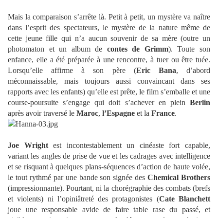
Mais la comparaison s’arrête là. Petit à petit, un mystère va naître
dans l’esprit des spectateurs, le mystère de la nature même de
cette jeune fille qui n’a aucun souvenir de sa mère (outre un
photomaton et un album de
contes de Grimm
). Toute son
enfance, elle a été préparée à une rencontre, à tuer ou être tuée.
Lorsqu’elle affirme à son père (
Eric Bana
, d’abord
méconnaissable, mais toujours aussi convaincant dans ses
rapports avec les enfants) qu’elle est prête, le film s’emballe et une
course-poursuite s’engage qui doit s’achever en plein
Berlin
après avoir traversé le
Maroc
,
l’Espagne
et la
France
.
Joe Wright
est incontestablement un cinéaste fort capable,
variant les angles de prise de vue et les cadrages avec intelligence
et se risquant à quelques plans-séquences d’action de haute volée,
le tout rythmé par une bande son signée des
Chemical Brothers
(impressionnante). Pourtant, ni la chorégraphie des combats (brefs
et violents) ni l’opiniâtreté des protagonistes (
Cate Blanchett
joue une responsable avide de faire table rase du passé, et