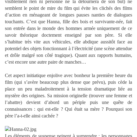
visiblement rien ni personne ne la détournera de son but) ne
semblent le point de mire du film qui évite les clichés des films
d’action en ménageant de longues pauses nanties de dialogues
touchants. C’est que Hanna, fille des bois et survivante-née, fait
son entrée dans le monde des hommes armée uniquement de ce
savoir théorique doctement enseigné par son père. Si elle
s’habitue très vite aux véhicules, elle abdique aussitôt face au
potentiel des objets fonctionnant à l’électricité (une scène attendue
et drôle malgré son côté tragique). Quant aux rapports humains,
c’est encore une autre paire de manches…
Cet aspect initiatique enjolive avec bonheur la première heure du
film (qui s’avère beaucoup plus dense que prévu), puis cède la
place un peu maladroitement à la tension dramatique liée au
mystère des origines. Sa mission originelle (trouver une femme et
l’abattre) devient d’abord un périple puis une quête de
connaissances : qui est-elle ? Qui était sa mère ? Pourquoi son
père l’a-t-elle ainsi cachée ?
Les éléments de suspense peinent à surprendre : les personnages