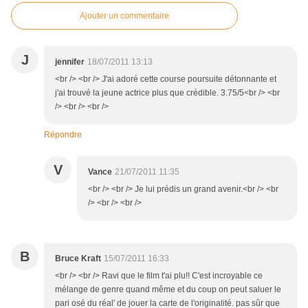
Ajouter un commentaire
J
jennifer
18/07/2011 13:13
<br /> <br /> J'ai adoré cette course poursuite détonnante et
j'ai trouvé la jeune actrice plus que crédible. 3.75/5<br /> <br
/> <br /> <br />
Répondre
V
Vance
21/07/2011 11:35
<br /> <br /> Je lui prédis un grand avenir.<br /> <br
/> <br /> <br />
B
Bruce Kraft
15/07/2011 16:33
<br /> <br /> Ravi que le film t'ai plu!! C'est incroyable ce
mélange de genre quand même et du coup on peut saluer le
pari osé du réal' de jouer la carte de l'originalité. pas sûr que