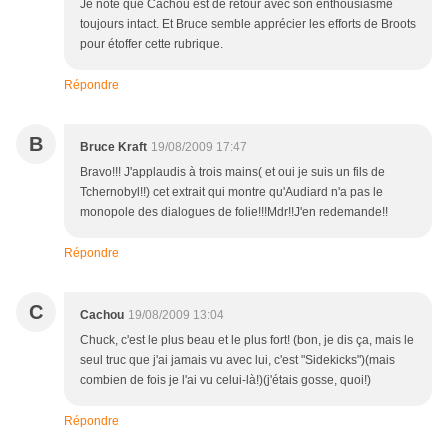
Je note que Cachou est de retour avec son enthousiasme
toujours intact. Et Bruce semble apprécier les efforts de Broots
pour étoffer cette rubrique.
Répondre
B
Bruce Kraft
19/08/2009 17:47
Bravo!!! J'applaudis à trois mains( et oui je suis un fils de
Tchernobyl!!) cet extrait qui montre qu'Audiard n'a pas le
monopole des dialogues de folie!!!Mdr!!J'en redemande!!
Répondre
C
Cachou
19/08/2009 13:04
Chuck, c'est le plus beau et le plus fort! (bon, je dis ça, mais le
seul truc que j'ai jamais vu avec lui, c'est "Sidekicks")(mais
combien de fois je l'ai vu celui-là!)(j'étais gosse, quoi!)
Répondre