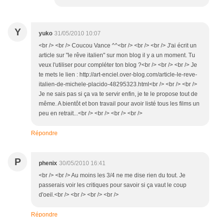
Y
yuko
31/05/2010 10:07
<br /> <br /> Coucou Vance ^^<br /> <br /> <br /> J'ai écrit un
article sur "le rêve italien" sur mon blog il y a un moment. Tu
veux l'utiliser pour compléter ton blog ?<br /> <br /> <br /> Je
te mets le lien : http://art-enciel.over-blog.com/article-le-reve-
italien-de-michele-placido-48295323.html<br /> <br /> <br />
Je ne sais pas si ça va te servir enfin, je te le propose tout de
même. A bientôt et bon travail pour avoir listé tous les films un
peu en retrait...<br /> <br /> <br /> <br />
Répondre
P
phenix
30/05/2010 16:41
<br /> <br /> Au moins les 3/4 ne me dise rien du tout. Je
passerais voir les critiques pour savoir si ça vaut le coup
d'oeil.<br /> <br /> <br /> <br />
Répondre