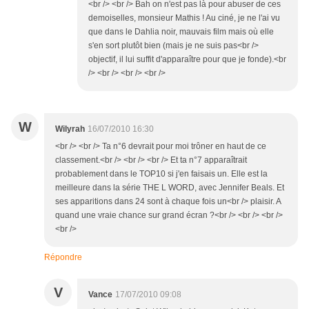
<br /> <br /> Bah on n'est pas là pour abuser de ces
demoiselles, monsieur Mathis ! Au ciné, je ne l'ai vu
que dans le Dahlia noir, mauvais film mais où elle
s'en sort plutôt bien (mais je ne suis pas<br />
objectif, il lui suffit d'apparaître pour que je fonde).<br
/> <br /> <br /> <br />
W
Wilyrah
16/07/2010 16:30
<br /> <br /> Ta n°6 devrait pour moi trôner en haut de ce
classement.<br /> <br /> <br /> Et ta n°7 apparaîtrait
probablement dans le TOP10 si j'en faisais un. Elle est la
meilleure dans la série THE L WORD, avec Jennifer Beals. Et
ses apparitions dans 24 sont à chaque fois un<br /> plaisir. A
quand une vraie chance sur grand écran ?<br /> <br /> <br />
<br />
Répondre
V
Vance
17/07/2010 09:08