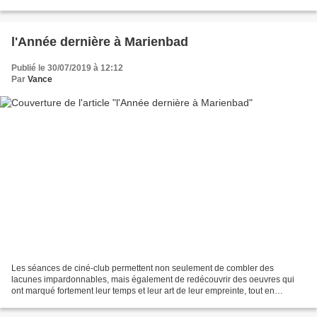
le film va être disponible à partir...
l'Année dernière à Marienbad
Publié le 30/07/2019 à 12:12
Par
Vance
Les séances de ciné-club permettent non seulement de combler des
lacunes impardonnables, mais également de redécouvrir des oeuvres qui
ont marqué fortement leur temps et leur art de leur empreinte, tout en
relativisant leur portée en fonction du recul...