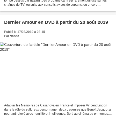
tombe dessus par hasard (peu probable car il est rarement diffusé sur les
chaînes de TV) ou suite aux conseils avisés de copains, ou encore
conséquemment à la lecture d’une critique,...
Dernier Amour en DVD à partir du 20 août 2019
Publié le 17/08/2019 à 08:15
Par
Vance
Adapter les Mémoires de Casanova en France et imposer Vincent Lindon
dans le rôle du sulfureux personnage : deux gageures que Benoît Jacquot a
pourtant relevé avec humilité et intelligence. Sorti au cinéma au printemps,