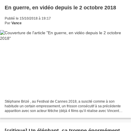
En guerre, en vidéo depuis le 2 octobre 2018
Publié le 15/10/2018 à 19:17
Par
Vance
Stéphane Brizé , au Festival de Cannes 2018, a suscité comme à son
habitude un certain empressement, un frisson consécutif à sa précédente
apparition avec son acteur fétiche (déjà 4 films qu’il réalise avec Vincent
Lindon en vedette). Là où la Loi du...
[critique] Un éléphant, ça trompe énormément…