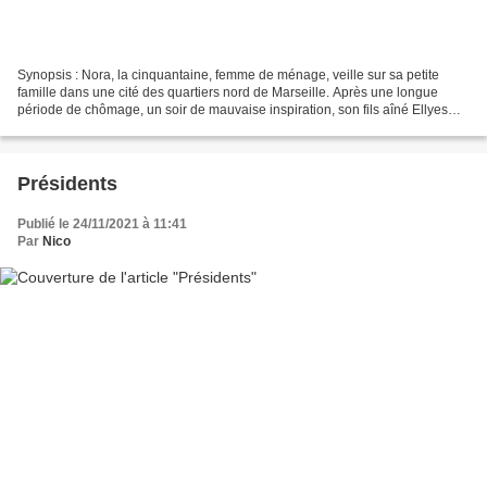
Synopsis : Nora, la cinquantaine, femme de ménage, veille sur sa petite
famille dans une cité des quartiers nord de Marseille. Après une longue
période de chômage, un soir de mauvaise inspiration, son fils aîné Ellyes
s’est fourvoyé dans le braquage d’une...
Présidents
Publié le 24/11/2021 à 11:41
Par
Nico