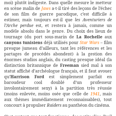
moi) plutôt indigeste. Dans quelle mesure le metteur
en scène malin de
Jaws
a-t-il tiré des leçons de l’échec
de son film de guerre parodique, c’est difficile à
estimer, mais toujours est-il que
les Aventuriers de
l’Arche perdue
est, et restera à jamais, comme un
modèle absolu dans le genre. Du choix des lieux de
tournage (du port sous-marin de
La Rochelle
aux
canyons tunisiens
déjà utilisés pour
Star Wars
– film
presque jumeau d’ailleurs, tant les références et les
partages de procédés abondent) à la gestion des
énormes studios anglais, du casting presque idéal (la
distinction britannique de
Freeman
sied mal à son
statut affiché d’archéologue français, et il faut avouer
qu’
Harrison Ford
est simplement parfait en
baroudeur cool doublé d’un professeur
involontairement sexy) à la partition très réussie
(moins enlevée, moins osée que celle de
1941
, mais
aux thèmes immédiatement reconnaissables), tout
concourt à propulser
Raiders
au panthéon du cinéma.