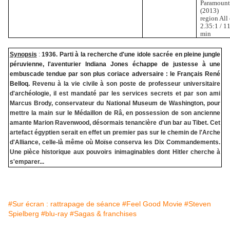
Paramoun
(2013)
region All
2.35:1 / 1
min
Synopsis
:
1936. Parti à la recherche d'une idole sacrée en pleine jungle
péruvienne, l'aventurier Indiana Jones échappe de justesse à une
embuscade tendue par son plus coriace adversaire : le Français René
Belloq.
Revenu à la vie civile à son poste de professeur universitaire
d'archéologie, il est mandaté par les services secrets et par son ami
Marcus Brody, conservateur du National Museum de Washington, pour
mettre la main sur le Médaillon de Râ, en possession de son ancienne
amante Marion Ravenwood, désormais tenancière d'un bar au Tibet. Cet
artefact égyptien serait en effet un premier pas sur le chemin de l'Arche
d'Alliance, celle-là même où Moïse conserva les Dix Commandements.
Une pièce historique aux pouvoirs inimaginables dont Hitler cherche à
s'emparer...
#Sur écran : rattrapage de séance
#Feel Good Movie
#Steven
Spielberg
#blu-ray
#Sagas & franchises