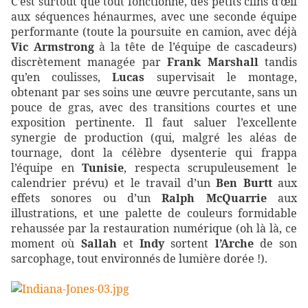
C’est surtout que tout fonctionne, des petits clins d’œil
aux séquences hénaurmes, avec une seconde équipe
performante (toute la poursuite en camion, avec déjà
Vic Armstrong
à la tête de l’équipe de cascadeurs)
discrètement managée par
Frank Marshall
tandis
qu’en coulisses,
Lucas
supervisait le montage,
obtenant par ses soins une œuvre percutante, sans un
pouce de gras, avec des transitions courtes et une
exposition pertinente. Il faut saluer l’excellente
synergie de production (qui, malgré les aléas de
tournage, dont la célèbre dysenterie qui frappa
l’équipe en
Tunisie
, respecta scrupuleusement le
calendrier prévu) et le travail d’un
Ben Burtt
aux
effets sonores ou d’un
Ralph McQuarrie
aux
illustrations, et une palette de couleurs formidable
rehaussée par la restauration numérique (oh là là, ce
moment où
Sallah
et
Indy
sortent
l’Arche
de son
sarcophage, tout environnés de lumière dorée !).