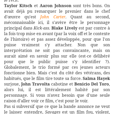
le récit.
Taylor Kitsch
et
Aaron Johnson
sont très bons. On
avait déjà pu remarquer le premier dans le chef
d'œuvre qu'est
John Carter
. Quant au second,
méconnaissable ici, il s'avère être le personnage
principal dans
Kick-ass
.
Blake Lively
est par contre à
la fois trop mise en avant (par la voix off et le contexte
de l'histoire) et pas assez développée, pour que l'on
puisse vraiment s'y attacher. Non que son
interprétation ne soit pas convaincante, mais on
aurait aimé en savoir plus sur elle (est-ce délibéré
pour que le public puisse s'y identifier ?).
Globalement, le trio formé par ces jeunes acteurs
fonctionne bien. Mais c'est du côté des vétérans, des
habitués, que le film tire toute sa force.
Salma Hayek
surjoue,
John Travolta
cabotine et
Benicio Del Toro
,
alors lui, il est littéralement habité par son
personnage. Si vous n'avez besoin que d'une seule
raison d'aller voir ce film, c'est pour le voir.
Pas si subversif que ce que la bande annonce ne veut
le laisser entendre,
Savages
est un film fou, violent,