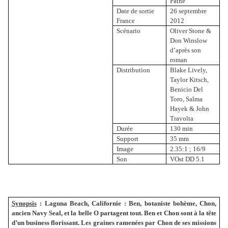
Pathé
Date de sortie
26 septembre
France
2012
Scénario
Oliver Stone &
Don Winslow
d’après son
roman
Distribution
Blake Lively,
Taylor Kitsch,
Benicio Del
Toro, Salma
Hayek & John
Travolta
Durée
130 min
Support
35 mm
Image
2.35:1 ; 16/9
Son
VOst DD 5.1
Synopsis
:
Laguna Beach, Californie : Ben, botaniste bohème, Chon,
ancien Navy Seal, et la belle O partagent tout. Ben et Chon sont à la tête
d’un business florissant. Les graines ramenées par Chon de ses missions